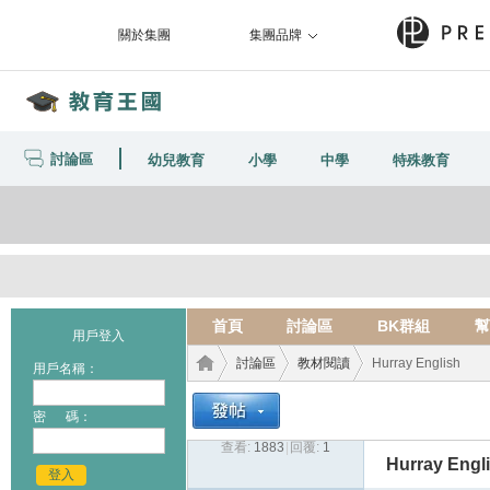
關於集團
集團品牌
討論區
幼兒教育
小學
中學
特殊教育
首頁
討論區
BK群組
幫
用戶登入
討論區
教材閱讀
Hurray English
用戶名稱：
密 碼：
查看:
1883
|
回覆:
1
教育
›
›
›
Hurray Engl
登入