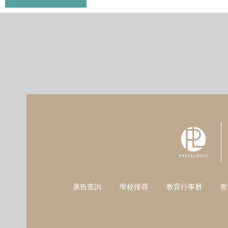
廣告查詢
學校搜尋
教育行事曆
教