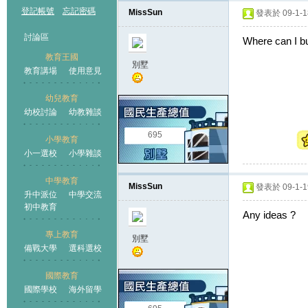
登記帳號
忘記密碼
MissSun
發表於 09-1-18
討論區
Where can I bu
教育王國
別墅
教育講場
使用意見
幼兒教育
幼校討論
幼教雜談
王國
695
小學教育
小一選校
小學雜談
中學教育
MissSun
發表於 09-1-19
升中派位
中學交流
初中教育
Any ideas ?
專上教育
別墅
備戰大學
選科選校
國際教育
國際學校
海外留學