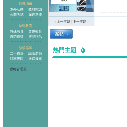
695
知識增值
課外活動
教材閱讀
公開考試
深造進修
‹ 上一主題
|
下一主題
›
特殊教育
特殊教育
資優教育
自閉寶寶
智能評估
徵求專區
熱門主題
二手市場
誠徵老師
組班專區
徵保母車
聯絡管理員