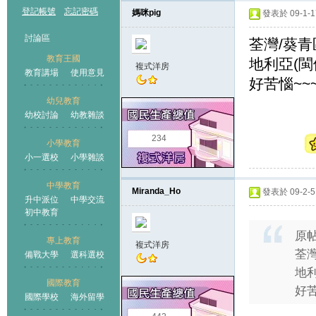
登記帳號
忘記密碼
媽咪pig
發表於 09-1-17
討論區
荃灣/葵青
教育王國
地利亞(閩
複式洋房
教育講場
使用意見
好苦惱~~
幼兒教育
幼校討論
幼教雜談
王國
234
小學教育
小一選校
小學雜談
中學教育
Miranda_Ho
發表於 09-2-5 
升中派位
中學交流
初中教育
原
專上教育
複式洋房
荃灣
備戰大學
選科選校
地利
國際教育
好苦
國際學校
海外留學