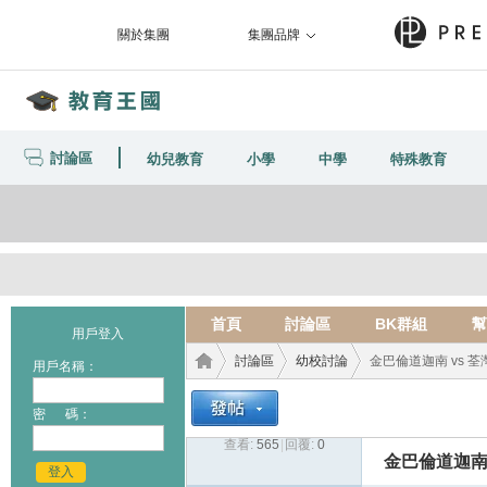
關於集團
集團品牌
討論區
幼兒教育
小學
中學
特殊教育
首頁
討論區
BK群組
幫
用戶登入
討論區
幼校討論
金巴倫道迦南 vs 
用戶名稱：
密 碼：
查看:
565
|
回覆:
0
教育
›
›
›
金巴倫道迦南 
登入