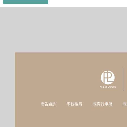
廣告查詢
學校搜尋
教育行事曆
教