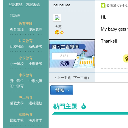
登記帳號
忘記密碼
baubaulee
發表於 09-1-14
討論區
Hi,
教育王國
大宅
My baby gets 
教育講場
使用意見
Thanks!!
幼兒教育
幼校討論
幼教雜談
王國
3121
小學教育
小一選校
小學雜談
中學教育
‹ 上一主題
|
下一主題
›
升中派位
中學交流
初中教育
專上教育
備戰大學
選科選校
熱門主題
國際教育
國際學校
海外留學