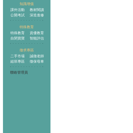
知識增值
課外活動
教材閱讀
公開考試
深造進修
特殊教育
特殊教育
資優教育
自閉寶寶
智能評估
徵求專區
二手市場
誠徵老師
組班專區
徵保母車
聯絡管理員