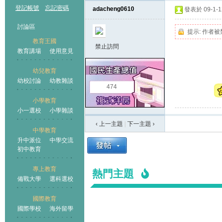
登記帳號
忘記密碼
adacheng0610
發表於 09-1-12
討論區
提示:
作者被
教育王國
禁止訪問
教育講場
使用意見
幼兒教育
幼校討論
幼教雜談
王國
474
小學教育
小一選校
小學雜談
‹ 上一主題
|
下一主題
›
中學教育
升中派位
中學交流
初中教育
專上教育
熱門主題
備戰大學
選科選校
國際教育
國際學校
海外留學