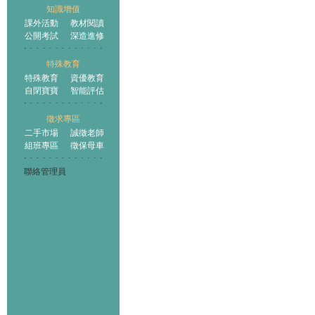
知識增值
課外活動
教材閱讀
公開考試
深造進修
特殊教育
特殊教育
資優教育
自閉寶寶
智能評估
徵求專區
二手市場
誠徵老師
組班專區
徵保母車
聯絡管理員