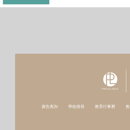
廣告查詢
學校搜尋
教育行事曆
教