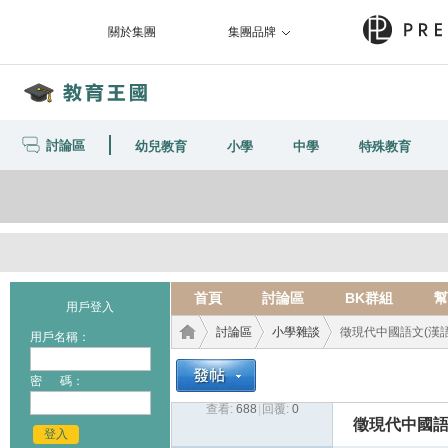
關於集團
集團品牌
討論區
幼兒教育
小學
中學
特殊教育
首頁
討論區
BK群組
幫
用戶登入
討論區
小學雜談
徵現代中國語文(漢語
用戶名稱：
密 碼：
查看:
688
|
回覆:
0
教育
›
›
›
徵現代中國語
登入