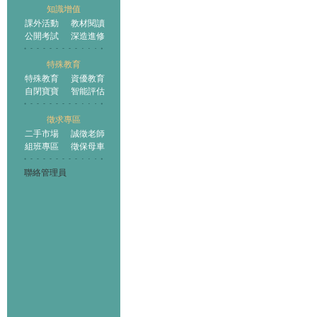
知識增值
課外活動
教材閱讀
公開考試
深造進修
特殊教育
特殊教育
資優教育
自閉寶寶
智能評估
徵求專區
二手市場
誠徵老師
組班專區
徵保母車
聯絡管理員