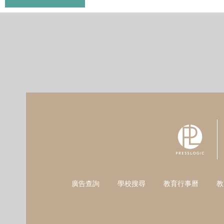
廣告查詢
學校搜尋
教育行事曆
教