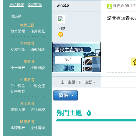
登記帳號
忘記密碼
wing15
發表於 09-1-6 
討論區
請問有無青衣
教育王國
別墅
教育講場
使用意見
幼兒教育
幼校討論
幼教雜談
王國
864
小學教育
小一選校
小學雜談
中學教育
‹ 上一主題
|
下一主題
›
升中派位
中學交流
初中教育
專上教育
備戰大學
選科選校
熱門主題
國際教育
國際學校
海外留學