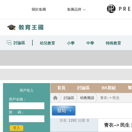
關於集團
集團品牌
討論區
幼兒教育
小學
中學
特殊教育
首頁
討論區
BK群組
幫
用戶登入
討論區
幼教雜談
青衣--> 民生
用戶名稱：
密 碼：
查看:
1292
|
回覆:
0
教育
›
›
›
青衣--> 民生
登入