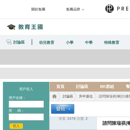
關於集團
集團品牌
討論區
幼兒教育
小學
中學
特殊教育
首頁
討論區
BK群組
幫
用戶登入
討論區
升中派位
請問陳瑞祺(喇沙)書院
用戶名稱：
密 碼：
查看:
2479
|
回覆:
2
教育
›
›
›
請問陳瑞祺(
登入