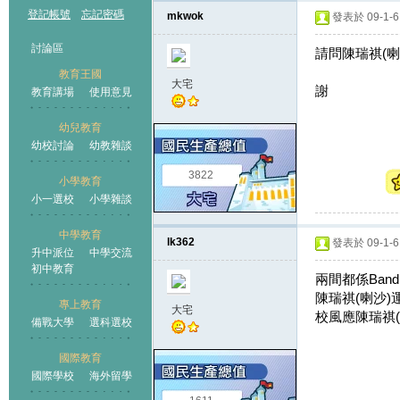
登記帳號
忘記密碼
mkwok
發表於 09-1-6 
討論區
請問陳瑞祺(
教育王國
大宅
謝
教育講場
使用意見
幼兒教育
幼校討論
幼教雜談
王國
3822
小學教育
小一選校
小學雜談
中學教育
lk362
發表於 09-1-6 
升中派位
中學交流
初中教育
兩間都係Band
陳瑞祺(喇沙)
專上教育
大宅
校風應陳瑞祺(
備戰大學
選科選校
國際教育
國際學校
海外留學