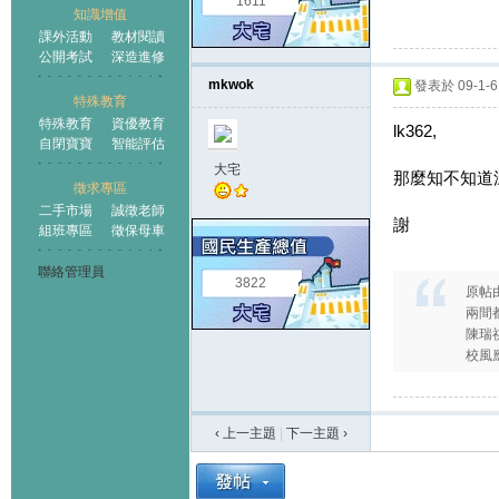
1611
知識增值
課外活動
教材閱讀
公開考試
深造進修
mkwok
發表於 09-1-6 
特殊教育
特殊教育
資優教育
lk362,
自閉寶寶
智能評估
大宅
那麼知不知道
徵求專區
二手市場
誠徵老師
謝
組班專區
徵保母車
聯絡管理員
3822
原帖
兩間都
陳瑞
校風
‹ 上一主題
|
下一主題
›