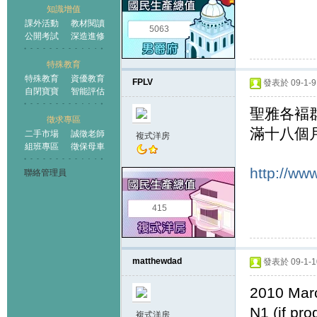
知識增值
課外活動
教材閱讀
5063
公開考試
深造進修
特殊教育
特殊教育
資優教育
FPLV
發表於 09-1-9 
自閉寶寶
智能評估
聖雅各褔
徵求專區
滿十八個
二手市場
誠徵老師
複式洋房
組班專區
徵保母車
http://ww
聯絡管理員
415
matthewdad
發表於 09-1-10
2010 Marc
N1 (if pro
複式洋房