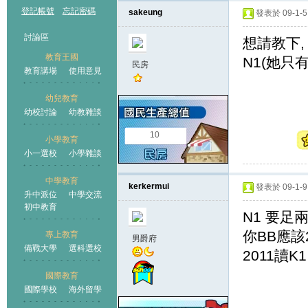
登記帳號
忘記密碼
sakeung
發表於 09-1-5 
討論區
想請教下,
教育王國
N1(她只有
民房
教育講場
使用意見
幼兒教育
幼校討論
幼教雜談
王國
10
小學教育
小一選校
小學雜談
中學教育
kerkermui
發表於 09-1-9 
升中派位
中學交流
初中教育
N1 要足
你BB應該2
專上教育
男爵府
備戰大學
選科選校
2011讀K1
國際教育
國際學校
海外留學