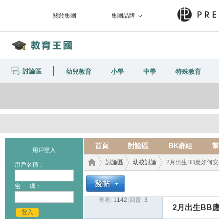
關於集團
集團品牌
討論區
幼兒教育
小學
中學
特殊教育
首頁
討論區
BK群組
幫
用戶登入
討論區
幼校討論
2月出生BB應如何安
用戶名稱：
密 碼：
查看:
1142
|
回覆:
3
教育
›
›
›
2月出生BB
登入