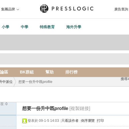
集團品牌
廣告查詢
小學
中學
特殊教育
海外升學
論區
BK群組
幫助
排行榜
搜尋
升中派位
想要一份升中既profile
覆:
0
›
想要一份升中既profile
[複製鏈接]
發表於 09-1-5 14:03
|
只看該作者
|
倒序瀏覽
|
打印