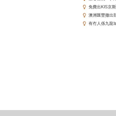
免費出KIS京
澳洲匯豐撤出
有冇人係九龍