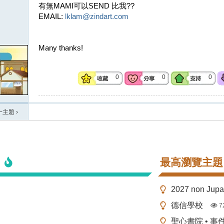
有無MAMI可以SEND 比我??
EMAIL:
lklam@zindart.com
Many thanks!
0
0
0
一主題
›
最高瀏覽主題
2027 non Ju
德信學校
7
聖心書院 • 事