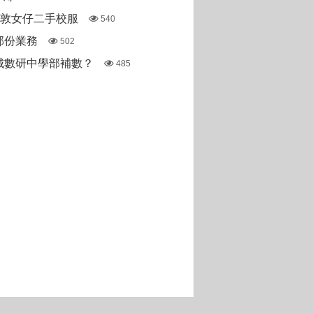
斯敦女仔二手校服
540
部份業務
502
城數研中學部補數？
485