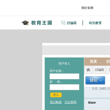
關於集團
討論區
幼兒教育
首頁
討
用戶登入
討論區
用戶名稱：
密 碼：
查看:
1485
|
回
教育
›
›
登入
登記帳號
忘記密碼
lklam