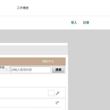
工作機會
登入
註冊
我的中心
本版
搜索
#
1