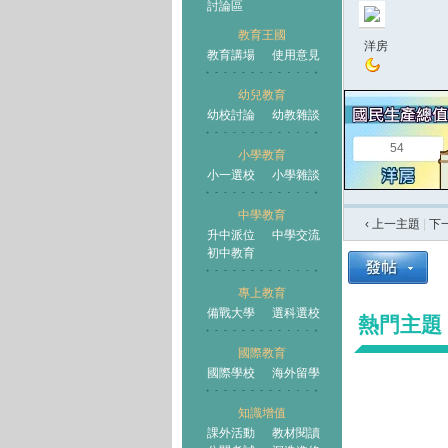
討論區
教育王國
洋房
教育講場
使用意見
幼兒教育
幼校討論
幼教雜談
王國
54
小學教育
小一選校
小學雜談
中學教育
‹ 上一主題
|
下
升中派位
中學交流
初中教育
專上教育
備戰大學
選科選校
熱門主題
國際教育
國際學校
海外留學
知識增值
課外活動
教材閱讀