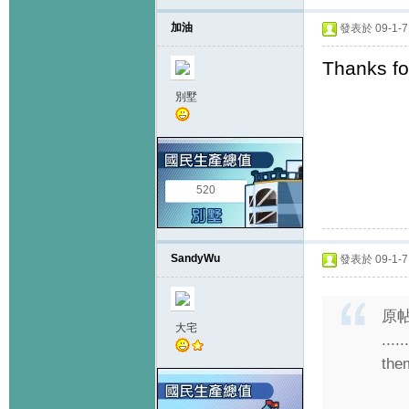
加油
發表於 09-1-7 
Thanks for
別墅
520
SandyWu
發表於 09-1-7 
原
大宅
....
them