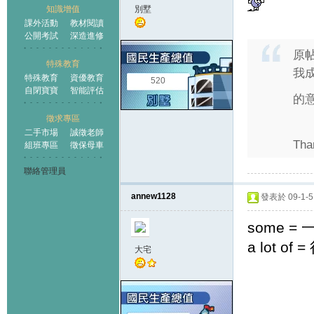
知識增值
別墅
課外活動
教材閱讀
公開考試
深造進修
原
特殊教育
我成
特殊教育
資優教育
520
自閉寶寶
智能評估
的
徵求專區
二手市場
誠徵老師
Tha
組班專區
徵保母車
聯絡管理員
annew1128
發表於 09-1-5 
some = 
a lot of 
大宅