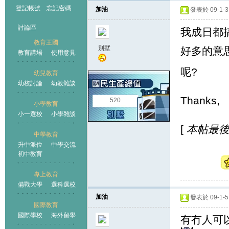
登記帳號
忘記密碼
加油
發表於 09-1-3 
討論區
我成日都搞吾
教育王國
別墅
好多的意
教育講場
使用意見
呢?
幼兒教育
幼校討論
幼教雜談
王國
Thanks,
520
小學教育
小一選校
小學雜談
[
本帖最後由 
中學教育
升中派位
中學交流
初中教育
專上教育
備戰大學
選科選校
加油
發表於 09-1-5 
國際教育
國際學校
海外留學
有冇人可以