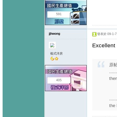
591
jjhwong
發表於 09-1-7 
Excellent 
複式洋房
原
....
them
405
....
the