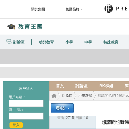
關於集團
集團品牌
討論區
幼兒教育
小學
中學
特殊教育
首頁
討論區
BK群組
幫
用戶登入
討論區
小學雜談
想請問乜野時候用some乜
用戶名稱：
密 碼：
查看:
2715
|
回覆:
10
教育
›
›
›
想請問乜野時候
登入