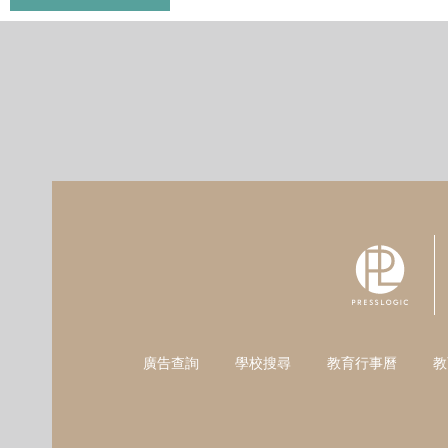
廣告查詢
學校搜尋
教育行事曆
教