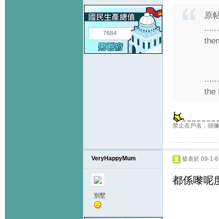
原
....
7684
them
....
the
禁止在戶名，頭像
VeryHappyMum
發表於 09-1-6 
都係嚟呢度鬆
別墅