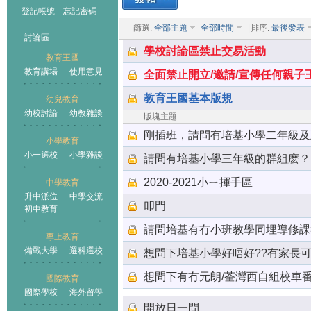
登記帳號
忘記密碼
篩選:
全部主題
全部時間
|
排序:
最後發表
討論區
學校討論區禁止交易活動
教育王國
教育講場
使用意見
全面禁止開立/邀請/宣傳任何親子
教育王國基本版規
幼兒教育
幼校討論
幼教雜談
王國
版塊主題
剛插班，請問有培基小學二年級及
小學教育
小一選校
小學雜談
請問有培基小學三年級的群組麽？
2020-2021小ㄧ揮手區
中學教育
升中派位
中學交流
叩門
初中教育
請問培基有冇小班教學同埋導修課
專上教育
備戰大學
選科選校
想問下培基小學好唔好??有家長可
想問下有冇元朗/荃灣西自組校車
國際教育
國際學校
海外留學
開放日一問