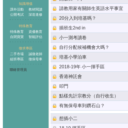
知識增值
請教用家有關師生英語水平事宜
課外活動
教材閱讀
公開考試
深造進修
20分入到培基嗎？
特殊教育
插班生2nd in
特殊教育
資優教育
自閉寶寶
智能評估
小一測考讀卷
自行分配候補機會大嗎？
徵求專區
二手市場
誠徵老師
培基小學泊車
組班專區
徵保母車
2018-19年 小一揮手區
聯絡管理員
香港神託會
叩門
點樣先計宗教分（自行收生）
有無保母車到鑽石山？
想插小二