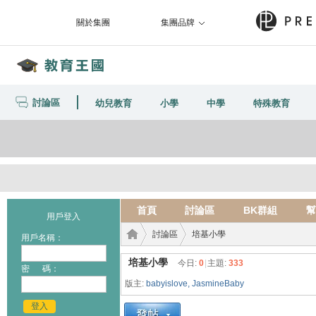
關於集團
集團品牌
討論區
幼兒教育
小學
中學
特殊教育
首頁
討論區
BK群組
幫
用戶登入
討論區
培基小學
用戶名稱：
培基小學
今日:
0
|
主題:
333
密 碼：
版主:
babyislove
,
JasmineBaby
教育
›
›
登入