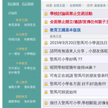
登記帳號
忘記密碼
篩選:
全部主題
全部時間
|
排序:
最後發表
討論區
學校討論區禁止交易活動
教育王國
全面禁止開立/邀請/宣傳任何親子
教育講場
使用意見
教育王國基本版規
幼兒教育
版塊主題
幼校討論
幼教雜談
王國
2015年9月20日聖馬可小學資訊日
小學教育
請問有無過來人分享，小朋友係呢
小一選校
小學雜談
聖馬可小學好嗎 ??
中學教育
呢間學校呢幾年做得ok麻？
升中派位
中學交流
初中教育
可有正在就讀 聖馬可的朋友發表
專上教育
聖馬可小學各方面 好不好!急救!!!!
備戰大學
選科選校
聖馬可師資如何
國際教育
國際學校
海外留學
個仔入聖馬可小學,學校斷龍,好像被騙