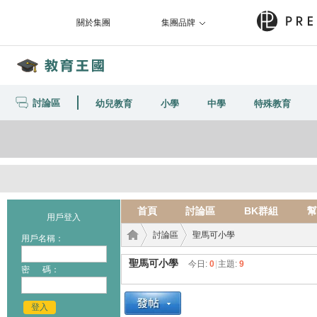
關於集團
集團品牌
討論區
幼兒教育
小學
中學
特殊教育
首頁
討論區
BK群組
幫
用戶登入
討論區
聖馬可小學
用戶名稱：
聖馬可小學
今日:
0
|
主題:
9
密 碼：
教育
›
›
登入