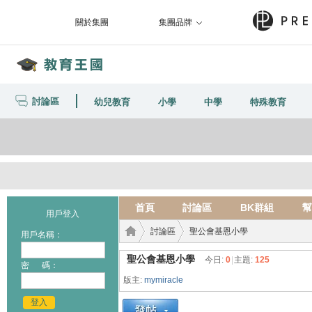
關於集團
集團品牌
討論區
幼兒教育
小學
中學
特殊教育
首頁
討論區
BK群組
幫
用戶登入
討論區
聖公會基恩小學
用戶名稱：
聖公會基恩小學
今日:
0
|
主題:
125
密 碼：
版主:
mymiracle
教育
›
›
登入