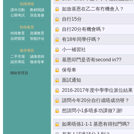
知識增值
如放基恩在乙二有冇機會入？
課外活動
教材閱讀
公開考試
深造進修
自行15分
特殊教育
自行20分有機會嗎？
特殊教育
資優教育
自閉寶寶
智能評估
有18年同學仔嗎？
小一補習社
徵求專區
二手市場
誠徵老師
基恩叩門是否有second in??
組班專區
徵保母車
保母車
聯絡管理員
面試通知
2016-2017年度中學學位派位結果
請問今年20分自行成唔成功呀？
想請問小1多唔多功課做? 謝!
如果唔係1-1-1 基恩有得扣門嗎?