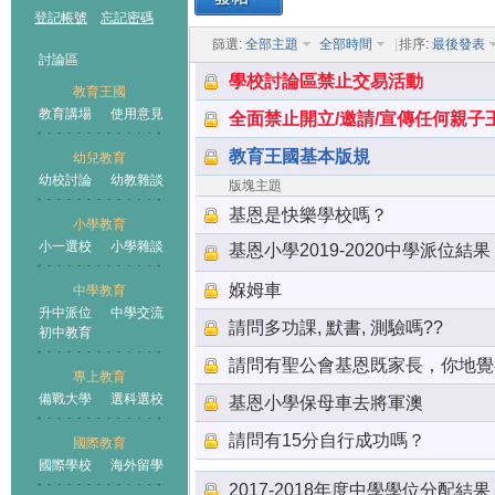
登記帳號
忘記密碼
篩選:
全部主題
全部時間
|
排序:
最後發表
討論區
學校討論區禁止交易活動
教育王國
教育講場
使用意見
全面禁止開立/邀請/宣傳任何親子
教育王國基本版規
幼兒教育
幼校討論
幼教雜談
王國
版塊主題
基恩是快樂學校嗎？
小學教育
小一選校
小學雜談
基恩小學2019-2020中學派位結果
媬姆車
中學教育
升中派位
中學交流
請問多功課, 默書, 測驗嗎??
初中教育
請問有聖公會基恩既家長，你地覺
專上教育
備戰大學
選科選校
基恩小學保母車去將軍澳
請問有15分自行成功嗎？
國際教育
國際學校
海外留學
2017-2018年度中學學位分配結果