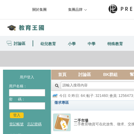
關於集團
集團品牌
討論區
幼兒教育
小學
中學
特殊教育
首頁
討論區
BK群組
幫
用戶登入
用戶名稱：
今日:
0
|
昨日: 64
|
帖子:
321460
|
會員:
1256473
密 碼：
徵求專區
登入
二手市場
登記帳號
忘記密碼
二手教育物資可在此放售、徵求、交