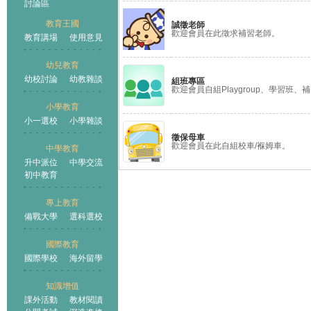
討論區
教育王國
誠徵老師
歡迎會員在此徵求補習老師。
教育講場
使用意見
幼兒教育
幼校討論
幼教雜談
組班專區
歡迎會員自組Playgroup、學習班、補習
小學教育
小一選校
小學雜談
徵保母車
歡迎會員在此自組校車/褓姆車。
中學教育
升中派位
中學交流
初中教育
專上教育
備戰大學
選科選校
國際教育
國際學校
海外留學
知識增值
課外活動
教材閱讀