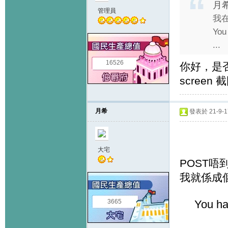
月希
管理員
我在
You
...
16526
你好，是否 
screen 
月希
發表於 21-9-17
大宅
POST唔
我就係成個畫
3665
You ha