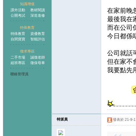
知識增值
在家前晚忽
課外活動
教材閱讀
公開考試
深造進修
最後我在家
而在公司係
特殊教育
特殊教育
資優教育
今日都係唔
自閉寶寶
智能評估
徵求專區
公司就話可
二手市場
誠徵老師
但在家不會有
組班專區
徵保母車
我要點先用
聯絡管理員
特派員
發表於 21-9-17