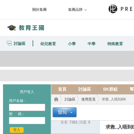
關於集團
集團品牌
討論區
幼兒教育
小學
中學
特殊教育
首頁
討論區
BK群組
幫
用戶登入
討論區
使用意見
求救..入唔到BK
用戶名稱：
密 碼：
查看:
7391
|
回覆:
5
教育
›
›
›
求救..入唔到
登入