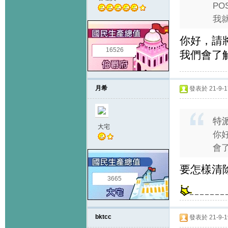
PO
我就
你好，請將
16526
我們會了
月希
發表於 21-9-17
特派
大宅
你
會了
要怎樣清除
3665
bktcc
發表於 21-9-19