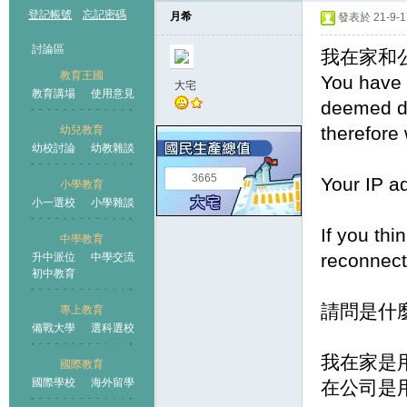
登記帳號
忘記密碼
月希
發表於 21-9-17
討論區
我在家和公
教育王國
You have 
大宅
教育講場
使用意見
deemed d
therefore
幼兒教育
幼校討論
幼教雜談
王國
3665
Your IP a
小學教育
小一選校
小學雜談
If you thi
中學教育
reconnect
升中派位
中學交流
初中教育
請問是什
專上教育
備戰大學
選科選校
我在家是用
國際教育
國際學校
海外留學
在公司是用c