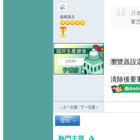
月希
超級版主
要怎
瀏覽器設
10546
清除後要
‹ 上一主題
|
下一主題
›
熱門主題