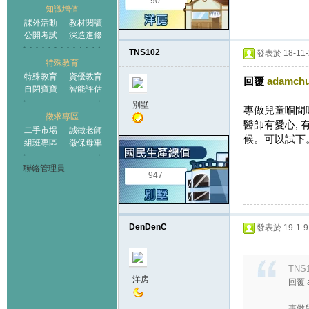
90
知識增值
課外活動
教材閱讀
公開考試
深造進修
TNS102
發表於 18-11-2
特殊教育
特殊教育
資優教育
回覆
adamch
自閉寶寶
智能評估
別墅
專做兒童嗰間
徵求專區
醫師有愛心, 
二手市場
誠徵老師
候。可以試下
組班專區
徵保母車
聯絡管理員
947
DenDenC
發表於 19-1-9 
TNS1
洋房
回覆 
專做