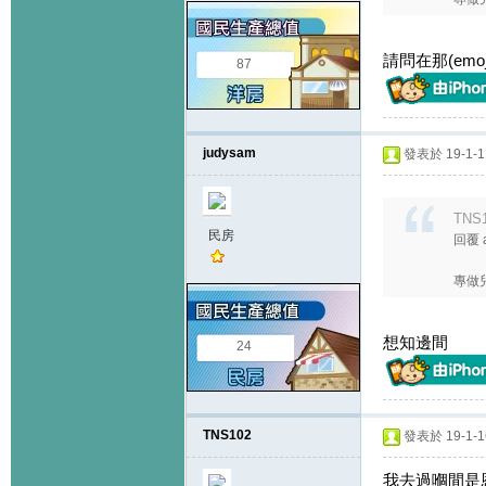
請問在那(em
87
judysam
發表於 19-1-11
TNS1
民房
回覆 
專做
想知邊間
24
TNS102
發表於 19-1-16
我去過嗰間是