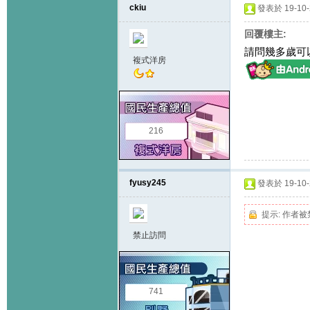
ckiu
發表於 19-10-2
回覆樓主:
請問幾多歲可
複式洋房
216
fyusy245
發表於 19-10-2
提示:
作者被
禁止訪問
741