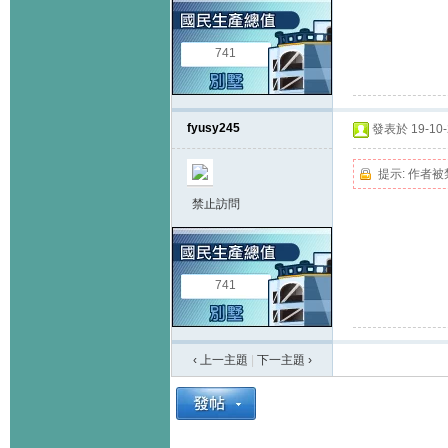
741
fyusy245
發表於 19-10-2
提示:
作者被
禁止訪問
741
‹ 上一主題
|
下一主題
›