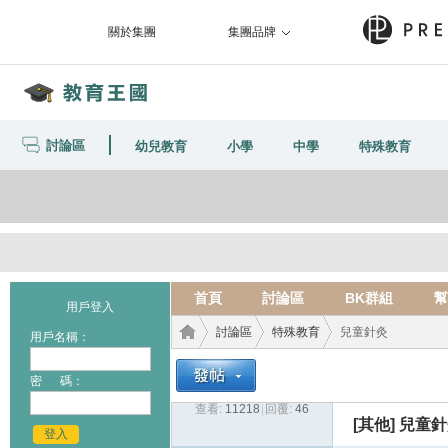
關於集團
集團品牌
討論區
幼兒教育
小學
中學
特殊教育
首頁
討論區
BK群組
幫
用戶登入
討論區
特殊教育
兒童針灸
用戶名稱：
密 碼：
查看:
11218
|
回覆:
46
教育
›
›
›
[其他]
兒童針
登入