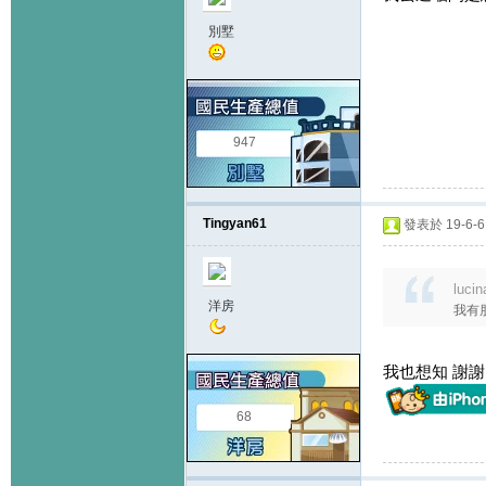
別墅
947
Tingyan61
發表於 19-6-6 
luci
洋房
我有
我也想知 謝謝
68