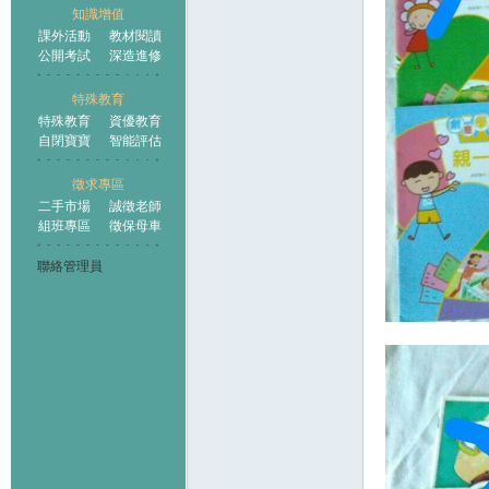
知識增值
課外活動
教材閱讀
公開考試
深造進修
特殊教育
特殊教育
資優教育
自閉寶寶
智能評估
徵求專區
二手市場
誠徵老師
組班專區
徵保母車
聯絡管理員