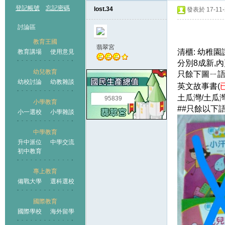
登記帳號
忘記密碼
lost.34
發表於 17-11-2
討論區
教育王國
翡翠宮
清櫃: 幼稚
教育講場
使用意見
分別8成新,內
幼兒教育
只餘
下
圖ㄧ
幼校討論
幼教雜談
王國
英文故事書(
土瓜灣/
土瓜
95839
小學教育
##只餘以下
小一選校
小學雜談
中學教育
升中派位
中學交流
初中教育
專上教育
備戰大學
選科選校
國際教育
國際學校
海外留學