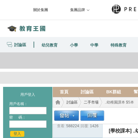
關於集團
集團品牌
討論區
幼兒教育
小學
中學
特殊教育
首頁
討論區
BK群組
幫
用戶登入
討論區
二手市場
..幼稚園課本 $5本
用戶名稱：
密 碼：
查看:
588224
|
回覆:
1426
教育
›
›
›
[學校課本]
.
登入