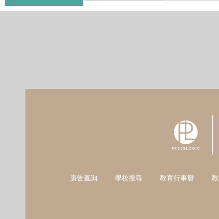
廣告查詢
學校搜尋
教育行事曆
教