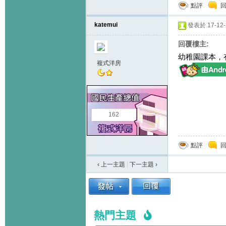
點評
katemui
發表於 17-12-2
回覆樓主:
幼稚園課本，
複式洋房
162
點評
‹ 上一主題
|
下一主題
›
熱門主題