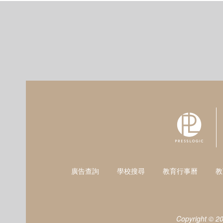
廣告查詢
學校搜尋
教育行事曆
教
Copyright © 2