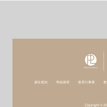
廣告查詢
學校搜尋
教育行事曆
教
Copyright © 2