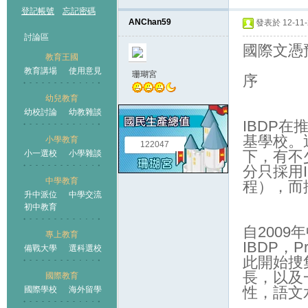
登記帳號
忘記密碼
ANChan59
發表於 12-11-2
討論區
國際文憑預
教育王國
教育講場
使用意見
珊瑚宮
序
幼兒教育
幼校討論
幼教雜談
王國
IBDP
基學校。
小學教育
122047
下，有不
小一選校
小學雜談
分只採用I
中學教育
程），而採
升中派位
中學交流
初中教育
自200
專上教育
IBDP，
備戰大學
選科選校
此開始捜
長，以及
國際教育
性，語文
國際學校
海外留學