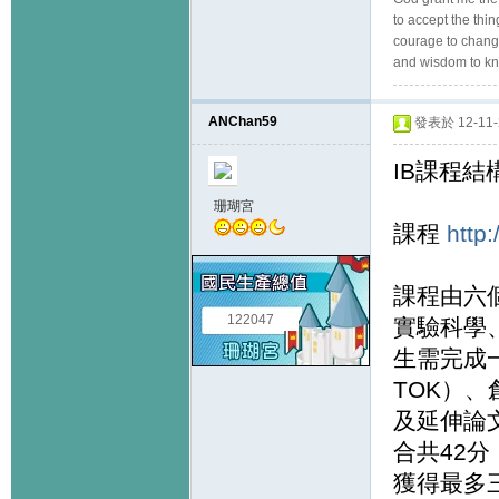
to accept the thi
courage to change
and wisdom to kn
ANChan59
發表於 12-11-2
IB課程結
珊瑚宮
課程
http
課程由六
122047
實驗科學
生需完成一組
TOK）、創意
及延伸論文
合共42
獲得最多三