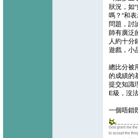
狀況，如
嗎？”和
問題，討
師有廣泛
人約十分
遊戲，小
總比分被
的成績的
提交知識
E級，沒
一個唔錯
God grant me the
to accept the thi