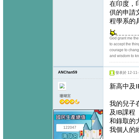
在印度，
供的申請
程學系的
God grant me the
to accept the thi
courage to change
and wisdom to kn
ANChan59
發表於 12-11-2
新高中及IB
珊瑚宮
我的兒子
及IB課
和錄取的
122047
我個人的