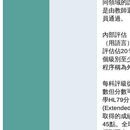
同領域的
是由教師
員通過。
內部評估
（用語言
評估佔2
個級別至
程序稱為
每科評級
數但分數可
學HL79
(Extende
取得的成績
45點。全