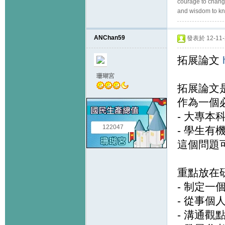
courage to change
and wisdom to kn
ANChan59
發表於 12-11-2
拓展論文
珊瑚宮
拓展論文
作為一個
- 大專
122047
- 學生
這個問題
重點放在
- 制定一
- 從事個
- 溝通觀