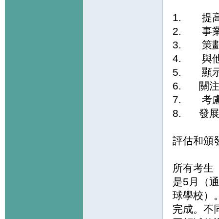
1. 提
2. 事
3. 策
4. 與
5. 顯
6. 關
7. 考
8. 發
評估和頒
所有考生
是5月（
球學校）
完成。不