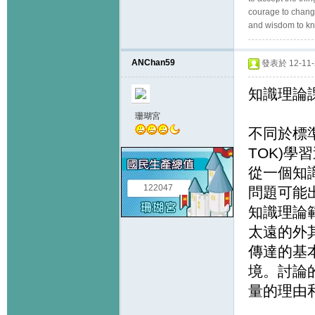
courage to change
and wisdom to kn
ANChan59
發表於 12-11-2
知識理論
珊瑚宮
不同於標準的
TOK)學
從一個知
122047
問題可能
知識理論
太遠的外
傳達的基
境。討論
量的理由