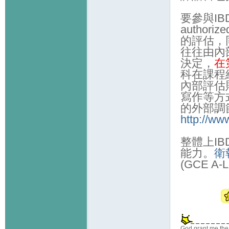
要參與IB
autho
的評估，
往往由內
決定，
在
科在課程
內部評估
寫作等方
的外部調節
http://ww
整體上I
能力。
衛
(GCE 
God grant me the