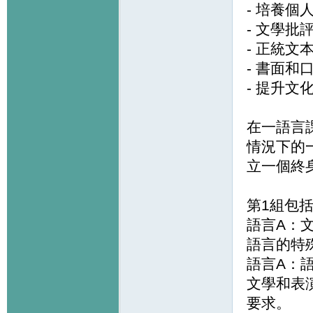
- 培養
- 文學批
- 正統
- 書面
- 提升文
在一語言
情況下的
立一個終
第1組包
語言A：文
語言的特
語言A：語
文學和表
要求。