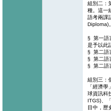
組別二：第二
種。這一
語考兩課語
Diploma
§ 第一語
是予以此
§ 第二語
§ 第二語
§ 第二語言
組別三：
「經濟學
球資訊科技」(I
ITGS)
目中，歷