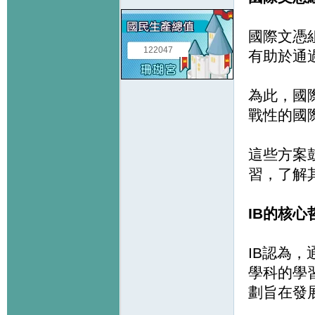
國際文憑
122047
有助於通
為此，國
戰性的國
這些方案
習，了解
IB的核心
IB認為
學科的學
劃旨在發