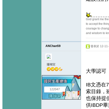
God grant me the
to accept the thi
courage to change
and wisdom to kn
ANChan59
發表於 12-11-2
珊瑚宮
大學認可
IB文憑在
122047
索目錄，
也保持提
供IBD