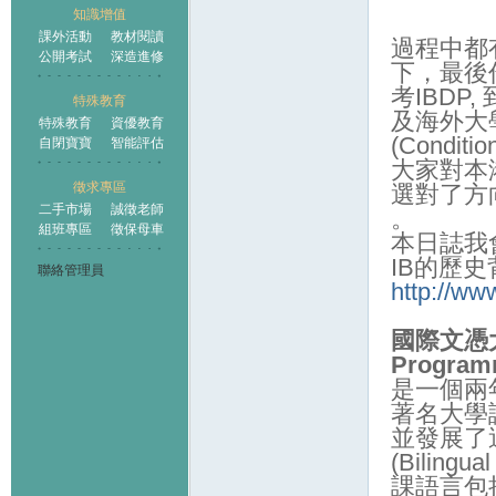
知識增值
課外活動
教材閱讀
過程中都
公開考試
深造進修
下，最後
考IBDP,
特殊教育
及海外大
特殊教育
資優教育
(Condi
自閉寶寶
智能評估
大家對本
徵求專區
選對了方
二手市場
誠徵老師
。
組班專區
徵保母車
本日誌我
IB的歷史
聯絡管理員
http://www
國際文憑
Program
是一個兩
著名大學
並發展了
(Bilingu
課語言包