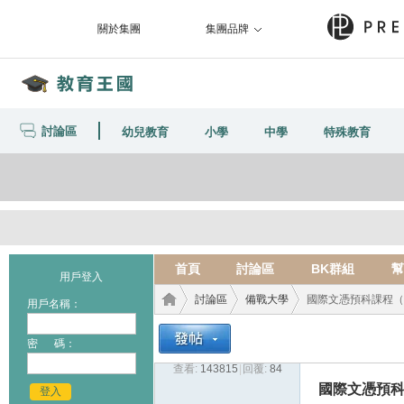
關於集團
集團品牌
討論區
幼兒教育
小學
中學
特殊教育
首頁
討論區
BK群組
幫
用戶登入
討論區
備戰大學
國際文憑預科課程（I
用戶名稱：
密 碼：
查看:
143815
|
回覆:
84
教育
›
›
›
國際文憑預科課
登入