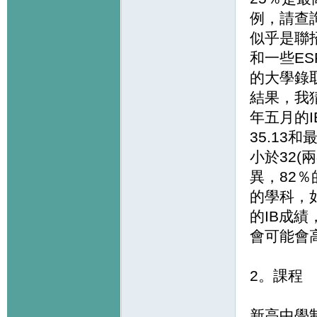
例，請查
似乎是聯
和一些E
的大學錄
結果，我猜
年五月的I
35.13
小於32(
異，82
的學科，
的IB成績
會可能會
2。課程
新高中學