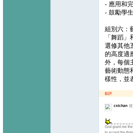
- 應用和完善
- 鼓勵
組別六：
「舞蹈」
選修其他
的高度適
外，每個
藝術動態
樣性，並
點評
cstchan
從
God grant me the
to accept the thi