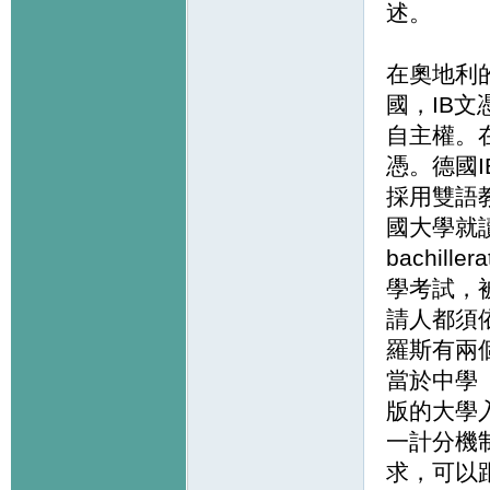
述。
在奧地利
國，IB
自主權。在
憑。德國
採用雙語
國大學就讀
bachil
學考試，
請人都須
羅斯有兩
當於中學（
版的大學入
一計分機
求，可以跟