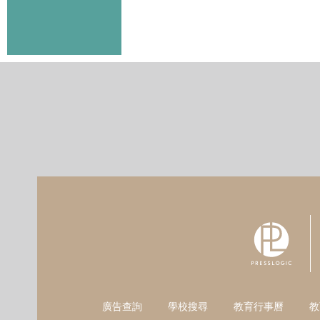
廣告查詢
學校搜尋
教育行事曆
教