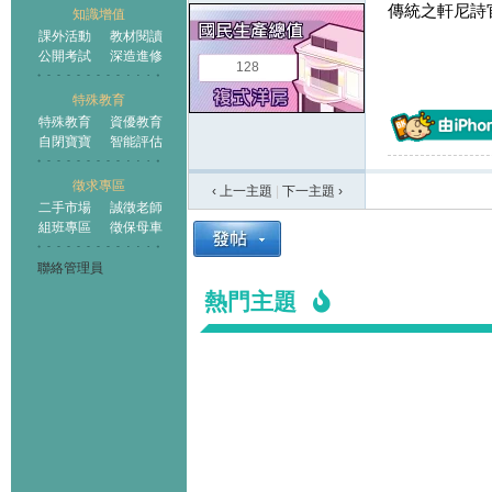
傳統之軒尼詩
知識增值
課外活動
教材閱讀
公開考試
深造進修
128
特殊教育
特殊教育
資優教育
自閉寶寶
智能評估
徵求專區
‹ 上一主題
|
下一主題
›
二手市場
誠徵老師
組班專區
徵保母車
聯絡管理員
熱門主題