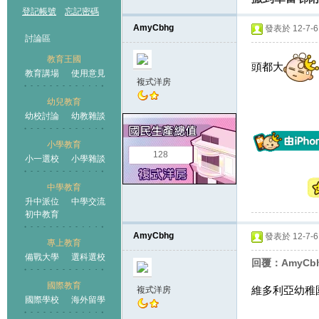
教育
›
›
›
登記帳號
忘記密碼
AmyCbhg
發表於 12-7-6 
討論區
教育王國
頭都大
教育講場
使用意見
複式洋房
幼兒教育
幼校討論
幼教雜談
王國
小學教育
128
小一選校
小學雜談
中學教育
升中派位
中學交流
初中教育
AmyCbhg
發表於 12-7-6 
專上教育
備戰大學
選科選校
回覆：AmyCb
國際教育
維多利亞幼稚
複式洋房
國際學校
海外留學