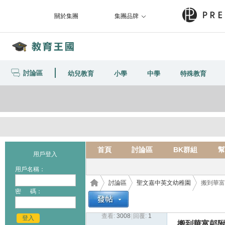
關於集團
集團品牌
討論區
幼兒教育
小學
中學
特殊教育
首頁
討論區
BK群組
幫
用戶登入
用戶名稱：
討論區
聖文嘉中英文幼稚園
搬到華富
密 碼：
查看:
3008
|
回覆:
1
登入
搬到華富邨附