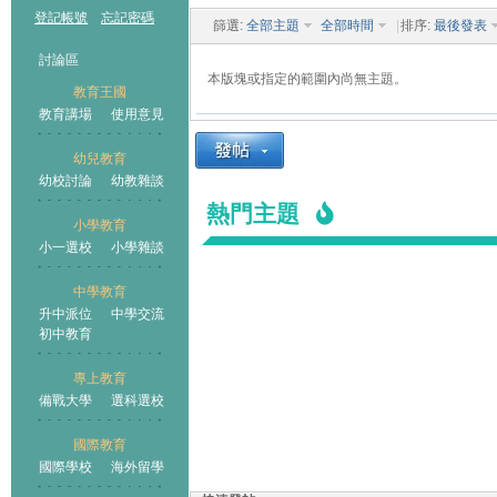
登記帳號
忘記密碼
篩選:
全部主題
全部時間
|
排序:
最後發表
討論區
本版塊或指定的範圍內尚無主題。
教育王國
教育講場
使用意見
幼兒教育
幼校討論
幼教雜談
王國
熱門主題
小學教育
小一選校
小學雜談
中學教育
升中派位
中學交流
初中教育
專上教育
備戰大學
選科選校
國際教育
國際學校
海外留學