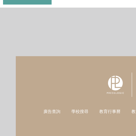
廣告查詢
學校搜尋
教育行事曆
教