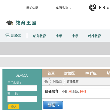
關於集團
集團品牌
討論區
幼兒教育
小學
中學
特殊教育
首頁
討論區
BK群組
幫
用戶登入
討論區
資優教育
用戶名稱：
資優教育
今日:
0
|
主題:
2048
密 碼：
教育
›
›
登入