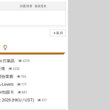
回覆/查看
最後發表
返 回
pas 打氣區
1279
件簿
1132
部份業務
791
Levels
777
ter扣賬卡
647
 2026 (HKU / UST)
277