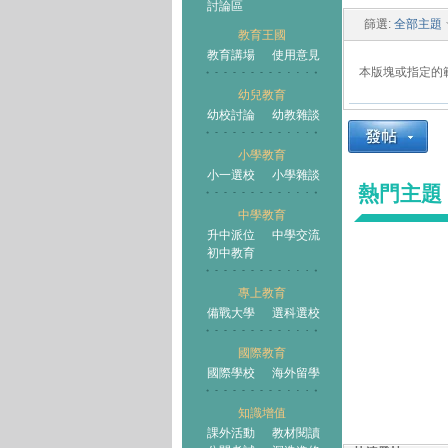
討論區
篩選:
全部主題
教育王國
教育講場
使用意見
本版塊或指定的
幼兒教育
幼校討論
幼教雜談
王國
小學教育
小一選校
小學雜談
熱門主題
中學教育
升中派位
中學交流
初中教育
專上教育
備戰大學
選科選校
國際教育
國際學校
海外留學
知識增值
課外活動
教材閱讀