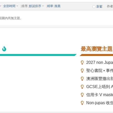
全部時間
|
排序:
默認排序
|
精華
|
推薦
作者
新窗
範圍內尚無主題。
最高瀏覽主題
2027 non Ju
聖心書院 • 事
澳洲匯豐撤出
GCSE上唔到 A-
信用卡 V mas
Non-jupas 收生