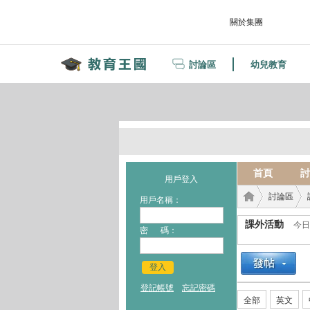
關於集團
討論區
幼兒教育
首頁
討
用戶登入
討論區
用戶名稱：
課外活動
今日
密 碼：
教育
›
›
登入
登記帳號
忘記密碼
全部
英文