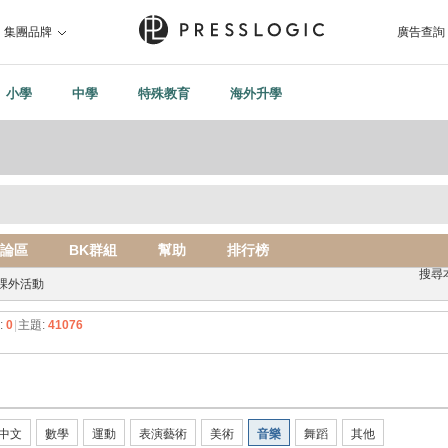
集團品牌
廣告查詢
小學
中學
特殊教育
海外升學
論區
BK群組
幫助
排行榜
搜尋
課外活動
:
0
|
主題:
41076
中文
數學
運動
表演藝術
美術
音樂
舞蹈
其他