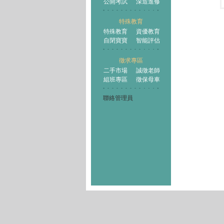
公開考試
深造進修
特殊教育
特殊教育
資優教育
自閉寶寶
智能評估
徵求專區
二手市場
誠徵老師
組班專區
徵保母車
聯絡管理員