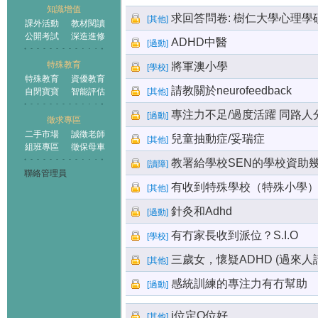
知識增值
求回答問卷: 樹仁大學心理學碩
[
其他
]
課外活動
教材閱讀
公開考試
深造進修
ADHD中醫
[
過動
]
特殊教育
將軍澳小學
[
學校
]
特殊教育
資優教育
請教關於neurofeedback
自閉寶寶
智能評估
[
其他
]
專注力不足/過度活躍 同路人
[
過動
]
徵求專區
二手市場
誠徵老師
兒童抽動症/妥瑞症
[
其他
]
組班專區
徵保母車
教署給學校SEN的學校資助
[
讀障
]
聯絡管理員
有收到特殊學校（特殊小學
[
其他
]
針灸和Adhd
[
過動
]
有冇家長收到派位？S.I.O
[
學校
]
三歲女，懷疑ADHD (過來人
[
其他
]
感統訓練的專注力有冇幫助
[
過動
]
i位定O位好
[
其他
]