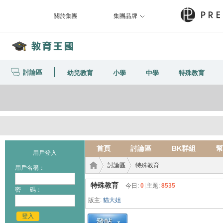
關於集團
集團品牌
討論區
幼兒教育
小學
中學
特殊教育
首頁
討論區
BK群組
幫
用戶登入
討論區
特殊教育
用戶名稱：
特殊教育
今日:
0
|
主題:
8535
密 碼：
版主:
貓大姐
教育
›
›
登入