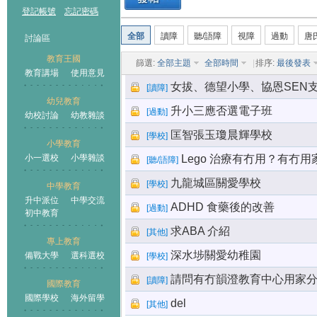
登記帳號
忘記密碼
全部
讀障
聽/語障
視障
過動
唐
討論區
教育王國
篩選:
全部主題
全部時間
|
排序:
最後發表
教育講場
使用意見
女拔、德望小學、協恩SEN
[
讀障
]
幼兒教育
升小三應否選電子班
[
過動
]
幼校討論
幼教雜談
王國
匡智張玉瓊晨輝學校
[
學校
]
小學教育
小一選校
小學雜談
Lego 治療有冇用？有冇用
[
聽/語障
]
九龍城區關愛學校
[
學校
]
中學教育
升中派位
中學交流
ADHD 食藥後的改善
[
過動
]
初中教育
求ABA 介紹
[
其他
]
專上教育
深水埗關愛幼稚園
備戰大學
選科選校
[
學校
]
請問有冇韻澄教育中心用家
[
讀障
]
國際教育
國際學校
海外留學
del
[
其他
]