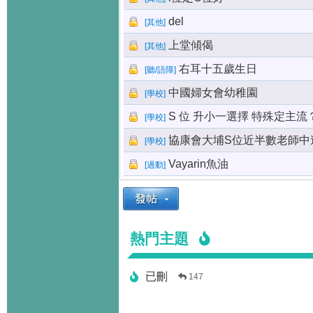
del
[
其他
]
上堂傾偈
[
其他
]
右耳十五歲生日
[
聽/語障
]
中國婦女會幼稚園
[
學校
]
S 位 升小一選擇 特殊定主流
[
學校
]
協康會大埔S位近半數老師中
[
學校
]
Vayarin魚油
[
過動
]
熱門主題
已刪
147