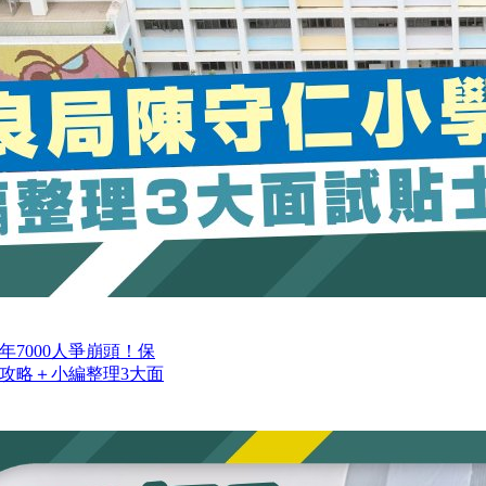
年7000人爭崩頭！保
攻略＋小編整理3大面