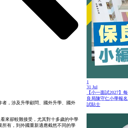
1
31 Jul
【小一面試2027】每
良局陳守仁小學報名
作者，涉及升學顧問、國外升學、國外
試貼士
港人看來卻較難接受，尤其對十多歲的中學
棄所有，到外國重新適應截然不同的學