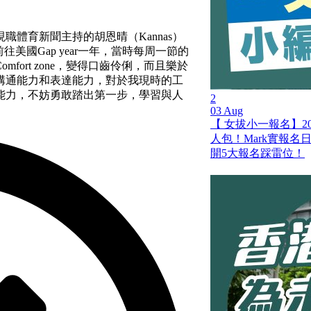
體育新聞主持的胡恩晴（Kannas）
美國Gap year一年，當時每周一節的
ort zone，變得口齒伶俐，而且樂於
溝通能力和表達能力，對於我現時的工
能力，不妨勇敢踏出第一步，學習與人
2
03 Aug
【 女拔小一報名】20
人包！Mark實報名
開5大報名踩雷位！