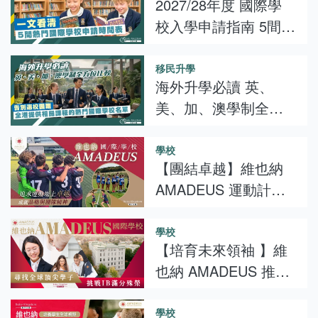
2027/28年度 國際學
優勢全解析
校入學申請指南 5間熱
門國際學校申請時間
表
移民升學
海外升學必讀 英、
美、加、澳學制全方
位比較 告別選校困難
全港提供相關課程的
學校
【團結卓越】維也納
熱門國際學校名單
AMADEUS 運動計
畫：培育超越勝負的
運動家品格
學校
【培育未來領袖 】維
也納 AMADEUS 推出
全額獎學金 誠邀全球
精英挑戰IB 45分滿
學校