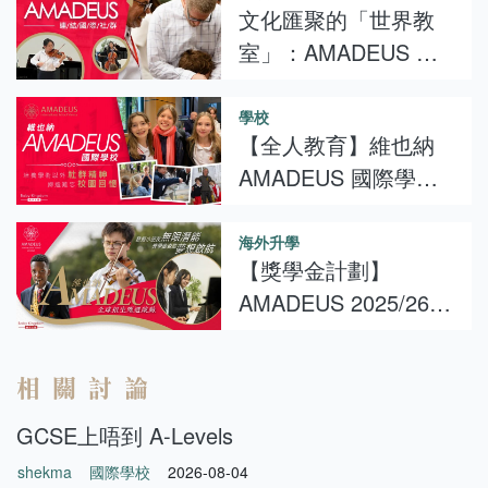
文化匯聚的「世界教
分！
室」：AMADEUS 維
也納國際學校的家長
真實見證
學校
【全人教育】維也納
AMADEUS 國際學
校：培養社群精神，
讓學習不限於課堂！
海外升學
【獎學金計劃】
AMADEUS 2025/26全
球甄選啟動！香港設
甄選站 發掘孩子無限
相關討論
潛能
GCSE上唔到 A-Levels
shekma
國際學校
2026-08-04