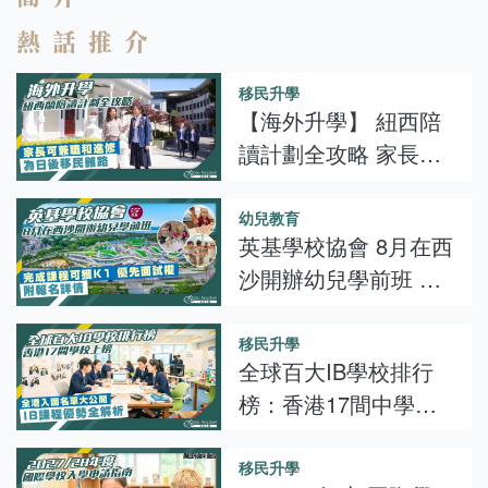
熱話推介
移民升學
【海外升學】 紐西陪
讀計劃全攻略 家長可
兼職和進修 為日後移
民舖路
幼兒教育
英基學校協會 8月在西
沙開辦幼兒學前班 完
成課程可獲K1 優先面
試權 附報名詳情
移民升學
全球百大IB學校排行
榜：香港17間中學上
榜 全港入圍學校名單
大公開 IB課程特式與
移民升學