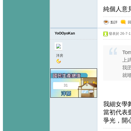
純個人意
點評
YoOOyoKan
發表於 26-7-17
Tom
洋房
上
我
就喺
31
我細女學
當初代表
爭光，開