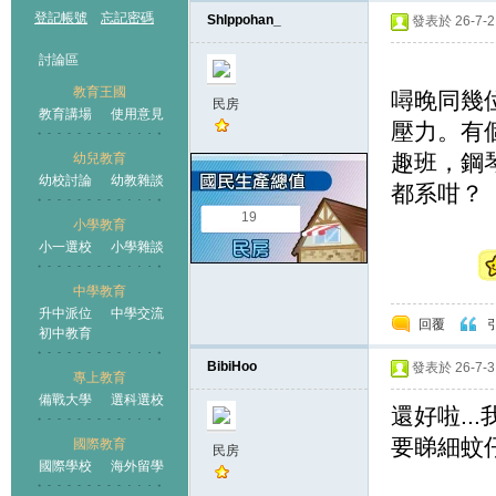
登記帳號
忘記密碼
Shlppohan_
發表於 26-7-2 
討論區
教育王國
噚晚同幾位
民房
教育講場
使用意見
壓力。有
趣班，鋼
幼兒教育
幼校討論
幼教雜談
王國
都系咁？
19
小學教育
小一選校
小學雜談
中學教育
升中派位
中學交流
回覆
初中教育
BibiHoo
發表於 26-7-3 
專上教育
備戰大學
選科選校
還好啦..
要睇細蚊
國際教育
民房
國際學校
海外留學