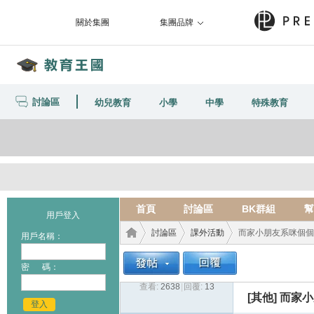
關於集團
集團品牌
討論區
幼兒教育
小學
中學
特殊教育
首頁
討論區
BK群組
幫
用戶登入
討論區
課外活動
而家小朋友系咪個個
用戶名稱：
密 碼：
查看:
2638
|
回覆:
13
教育
›
›
›
[其他]
而家小
登入