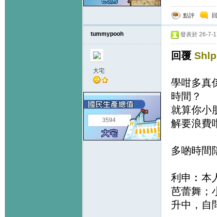
點評
tummypooh
發表於 26-7-17
回覆
Shl
大宅
學咁多真
時間？
就算你小
3594
解要浪費
多啲時間
利申︰本
芭蕾舞；
升中，自