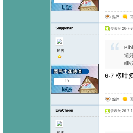
點評
Shlppohan_
發表於 26-7-9 
Bib
民房
還好
細蚊
6-7 樣咁
19
點評
EvaCheon
發表於 26-7-13