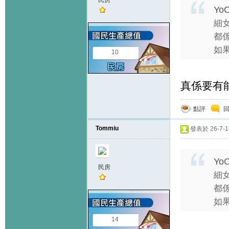
民房
Yo
細
都
如果
10
真係要有
點評
Tommiu
發表於 26-7-14
Yo
民房
細
都
如果
14