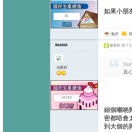
如果小朋
30
點評
964000
發表於 26-7-19
Sun
伯爵府
真
16783
細個嗰啲
密都唔會
到大個的