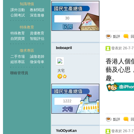
知識增值
課外活動
教材閱讀
公開考試
深造進修
30
特殊教育
特殊教育
資優教育
點評
自閉寶寶
智能評估
boboapril
發表於 26-7-7 
徵求專區
二手市場
誠徵老師
香港人個個
組班專區
徵保母車
藝及心思
大宅
聯絡管理員
趣。
1222
點評
YoOOyoKan
發表於 26-7-7 