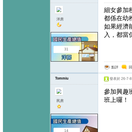
細女參加
都係在幼
洋房
如果經濟
入，都當
31
點評
Tommiu
發表於 26-7-8 
參加興趣
班上囉！
民房
14