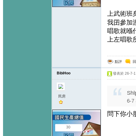
上武術班
我囝參加
唱歌就喺
上左唱歌
點評
BibiHoo
發表於 26-7-17
Shl
民房
6-
問下你小
30