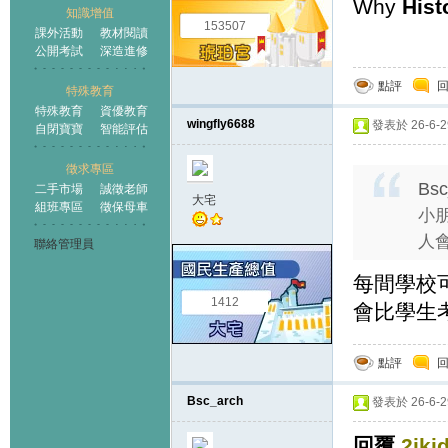
Why
Hist
知識增值
153507
課外活動
教材閱讀
公開考試
深造進修
點評
特殊教育
特殊教育
資優教育
wingfly6688
發表於 26-6-29
自閉寶寶
智能評估
徵求專區
Bsc
二手市場
誠徵老師
大宅
組班專區
徵保母車
小
人會
聯絡管理員
每間學校
1412
會比學生
點評
Bsc_arch
發表於 26-6-29
回覆
2jki