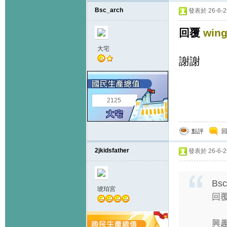
Bsc_arch
發表於 26-6-29
回覆
wing
大宅
謝謝
2125
點評
2jkidsfather
發表於 26-6-29
Bsc
琥珀宮
回覆 
興趣