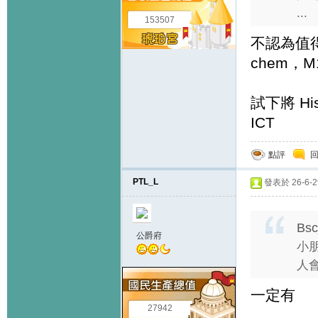
...
153507
不認為值得
chem，
試下將 Hi
ICT
點評
PTL_L
發表於 26-6-29
Bsc
公爵府
小
人會
一定有
27942