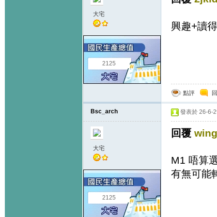
大宅
興趣+讀得
2125
點評
Bsc_arch
發表於 26-6-29
回覆
wing
大宅
M1 唔算
有無可能轉
2125