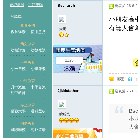
登記帳號
忘記密碼
Bsc_arch
發表於 26-6-28
討論區
小朋友高
教育王國
有無人會
大宅
教育講場
使用意見
幼兒教育
幼校討論
幼教雜談
王國
2125
小學教育
小一選校
小學雜談
回覆
中學教育
升中派位
中學交流
2jkidsfather
發表於 26-6-28
初中教育
專上教育
Bsc
備戰大學
選科選校
琥珀宮
小
國際教育
人會
國際學校
海外留學