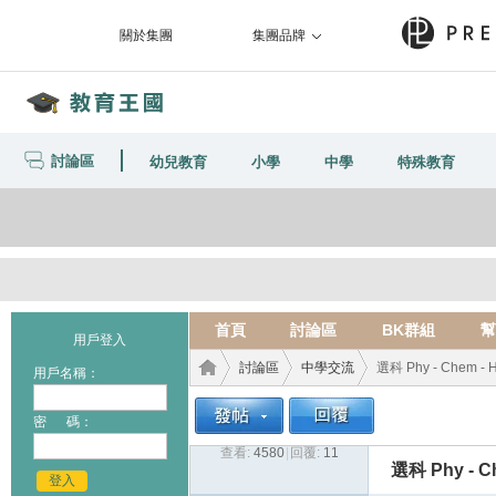
關於集團
集團品牌
討論區
幼兒教育
小學
中學
特殊教育
首頁
討論區
BK群組
幫
用戶登入
討論區
中學交流
選科 Phy - Chem - Hi
用戶名稱：
密 碼：
查看:
4580
|
回覆:
11
教育
›
›
›
選科 Phy - Ch
登入