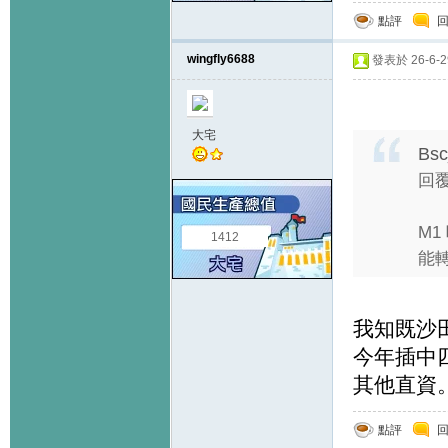
點評
wingfly6688
發表於 26-6-29
大宅
Bsc
回覆
M1
1412
能轉
我知既沙田大
今年插中
其他直資
點評