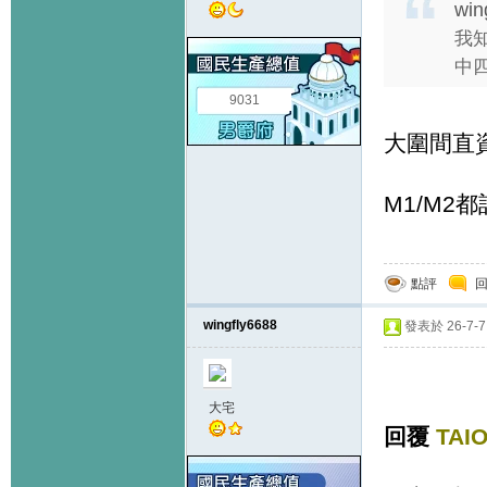
win
我知
中四
9031
大圍間直
M1/M2
點評
wingfly6688
發表於 26-7-7 
大宅
回覆
TAI