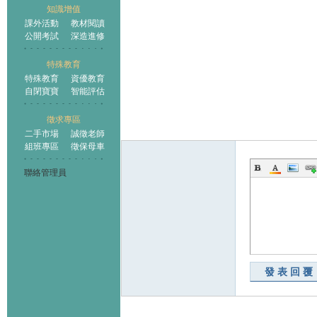
知識增值
課外活動
教材閱讀
公開考試
深造進修
特殊教育
特殊教育
資優教育
自閉寶寶
智能評估
徵求專區
二手市場
誠徵老師
組班專區
徵保母車
聯絡管理員
發表回覆