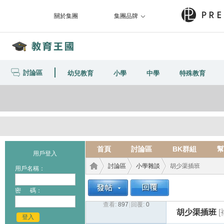
關於集團
集團品牌
討論區
幼兒教育
小學
中學
特殊教育
首頁
討論區
BK群組
幫
用戶登入
討論區
小學雜談
胡少渠插班
用戶名稱：
密 碼：
查看:
897
|
回覆:
0
教育
›
›
›
胡少渠插班
登入