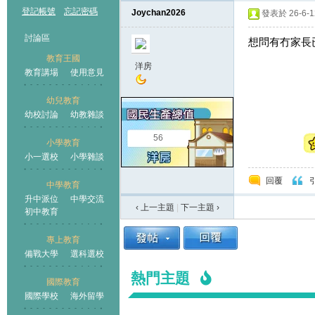
登記帳號
忘記密碼
Joychan2026
發表於 26-6-12
討論區
想問有冇家長
教育王國
洋房
教育講場
使用意見
幼兒教育
幼校討論
幼教雜談
王國
56
小學教育
小一選校
小學雜談
回覆
中學教育
升中派位
中學交流
‹ 上一主題
|
下一主題
›
初中教育
專上教育
備戰大學
選科選校
熱門主題
國際教育
國際學校
海外留學