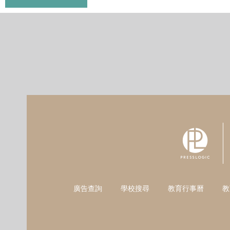
廣告查詢
學校搜尋
教育行事曆
教