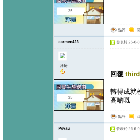
35
點評
carmen423
發表於 26-6-8 
洋房
回覆
thir
轉得成就
35
高啲嘅
點評
Poyau
發表於 26-6-9 