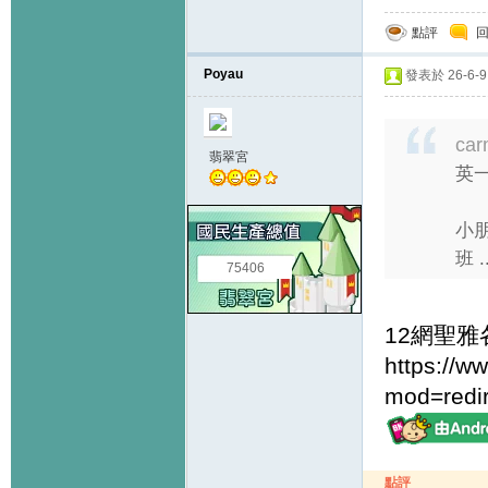
點評
Poyau
發表於 26-6-9 
car
翡翠宮
英一
小
班 ..
75406
12網聖雅各
https://
mod=redi
點評