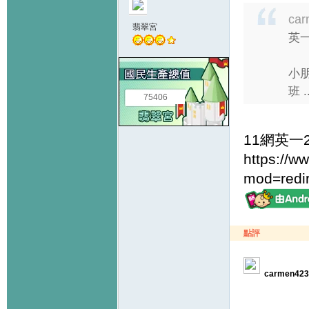
car
翡翠宮
英一
小
班 ..
75406
11網英一2
https://
mod=redi
點評
carmen423