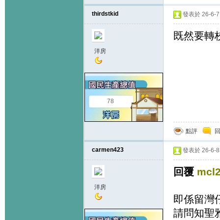
thirdstkid
發表於 26-6-7 
既然要轉
洋房
78
點評
carmen423
發表於 26-6-8 
回覆
mcl
洋房
即係留灣
請問知聖