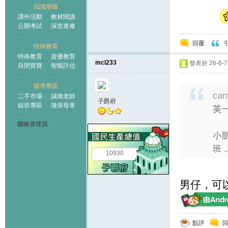
知識增值
課外活動
教材閱讀
公開考試
深造進修
回覆
特殊教育
特殊教育
資優教育
mcl233
發表於 26-6-7 
自閉寶寶
智能評估
徵求專區
car
二手市場
誠徵老師
子爵府
組班專區
徵保母車
英一
聯絡管理員
小
班 ..
10930
男仔，可
點評