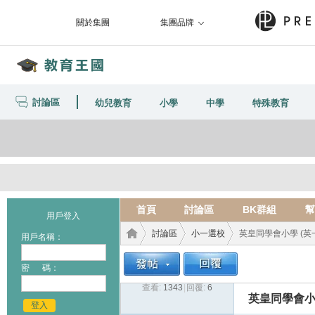
關於集團
集團品牌
討論區
幼兒教育
小學
中學
特殊教育
首頁
討論區
BK群組
幫
用戶登入
討論區
小一選校
英皇同學會小學 (英一)
用戶名稱：
密 碼：
查看:
1343
|
回覆:
6
教育
›
›
›
英皇同學會小學
登入