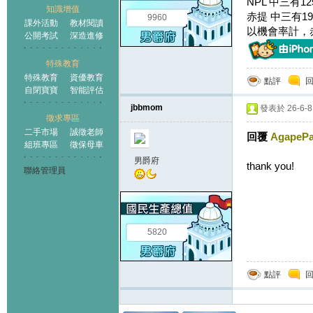
NPL 中三有1
知識增值
赤提 中三有19
9960
課外活動
教材閱讀
以機會率計，
公開考試
深造進修
特殊教育
特殊教育
資優教育
點評
自閉寶寶
智能評估
jbbmom
發表於 26-6-8 
徵求專區
二手市場
誠徵老師
回覆
AgapeP
組班專區
徵保母車
男爵府
thank you!
聯絡管理員
5820
點評