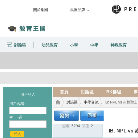
關於集團
集團品牌
討論區
幼兒教育
小學
中學
特殊教育
首頁
討論區
BK群組
幫
用戶登入
討論區
中學交流
IB: NPL vs 赤柱聖
用戶名稱：
密 碼：
查看:
5294
|
回覆:
2
教育
›
›
›
IB: NPL 
登入