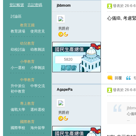
登記帳號
忘記密碼
jbbmom
發表於 26-6-6 
討論區
心儀IB, 考
教育王國
男爵府
教育講場
使用意見
幼兒教育
幼校討論
幼教雜談
王國
5820
小學教育
小一選校
小學雜談
回覆
中學教育
升中派位
中學交流
AgapePa
發表於 26-6-8 
初中教育
專上教育
jbbm
備戰大學
選科選校
男爵府
心儀I
...
國際教育
國際學校
海外留學