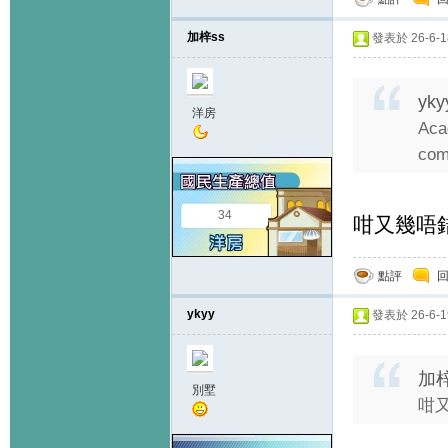
加梓ss
發表於 26-6-18
yky
洋房
Ac
co
34
咁又幾唔
點評
ykyy
發表於 26-6-19
加梓
別墅
咁