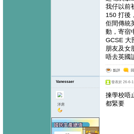
我仔以前初
150 
佢間傳統英
動，寄宿
GCSE 
朋友及女朋友
唔去英國
點評
Vanessaer
發表於 26-6-15
揀學校唔
都緊要
洋房