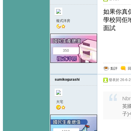
如果你真
學校同佢
複式洋房
面試
350
點評
sumikogurashi
發表於 26-6-28
Nbr
大宅
英國
子)