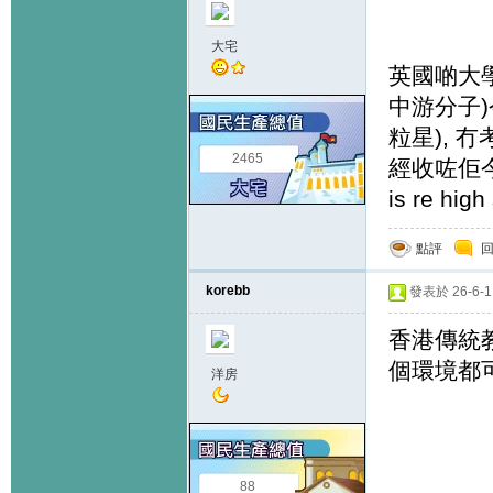
大宅
英國啲大學
中游分子)今
粒星), 冇考
2465
經收咗佢今年讀b
is re high
點評
korebb
發表於 26-6-11
香港傳統
個環境都
洋房
88