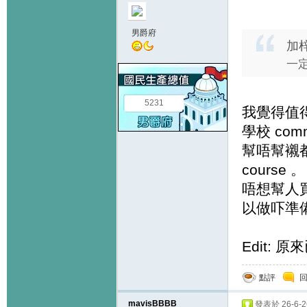
男爵府
加梓
一定
5231
我覺得值得
學校 com
幫唔幫襯都
course 。
唔想幫人買
以做吓準備，
Edit: 原
點評
mavisBBBB
發表於 26-6-26