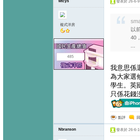
wtcys
發表於 26-6-9 
sma
複式洋房
以
4
...
485
我意思係選
為大家選修
學生。英
只係花錢
點評
Nbranson
發表於 26-6-10