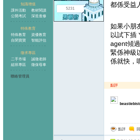
都係受益
知識增值
5231
課外活動
教材閱讀
公開考試
深造進修
如果小朋友
特殊教育
以試下插 Y
特殊教育
資優教育
自閉寶寶
智能評估
agent
緊係神級以
徵求專區
二手市場
誠徵老師
係就快，呢
組班專區
徵保母車
聯絡管理員
點評
beastiebist
點評