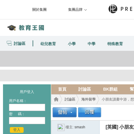
關於集團
集團品牌
討論區
幼兒教育
小學
中學
特殊教育
首頁
討論區
BK群組
幫
用戶登入
討論區
海外留學
小朋友讀書中游，想去
用戶名稱：
密 碼：
教育
›
›
›
[英國]
小朋友
樓主:
smash
登入