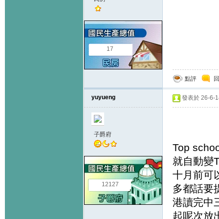
17
點評
yuyueng
發表於 26-6-14
子爵府
Top sc
就自動變T
十月前可以
12127
多都話要
港讀完中三
起呢次放