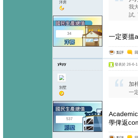
洋房
我大
試,
34
一定要搵a
點評
ykyy
發表於 26-6-18
加梓
別墅
一定
Acade
537
學俾返co
點評