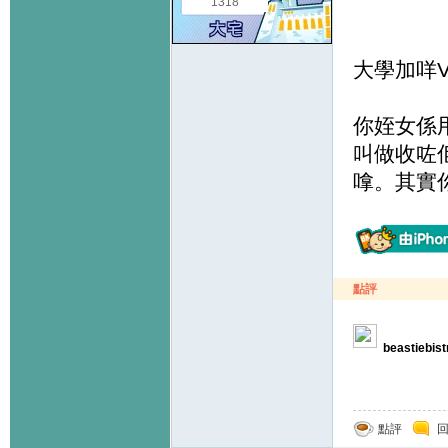
1318
大學加咩V
你姪女係用ds
叫做收咗佢
嗱。其實
點評
beastiebist
點評