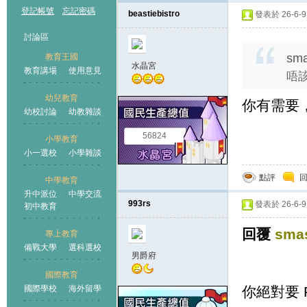
登記帳號
忘記密碼
beastiebistro
發表於 26-6-9 
討論區
sma
教育王國
水晶宮
教育講場
使用意見
唔
幼兒教育
你有需要
幼校討論
幼教雜談
王國
56824
小學教育
小一選校
小學雜談
點評
中學教育
升中派位
中學交流
993rs
發表於 26-6-9 
初中教育
回覆
sma
專上教育
備戰大學
選科選校
男爵府
國際教育
國際學校
海外留學
你絕對要 PM