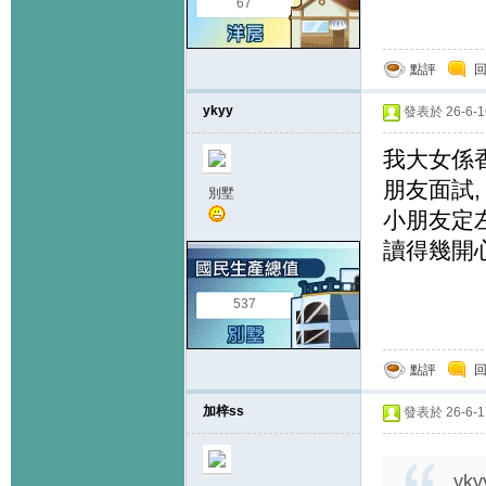
67
點評
ykyy
發表於 26-6-16
我大女係香
朋友面試,
別墅
小朋友定左位
讀得幾開
537
點評
加梓ss
發表於 26-6-17
yky