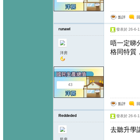
點評
runawl
發表於 26-6-12
唔一定睇分數
格同特質
洋房
43
點評
Reddeded
發表於 26-6-13
去聽升學
民房