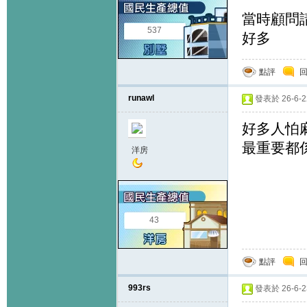
當時顧問請左
537
好多
點評
runawl
發表於 26-6-22
好多人怕麻
最重要都
洋房
43
點評
993rs
發表於 26-6-23