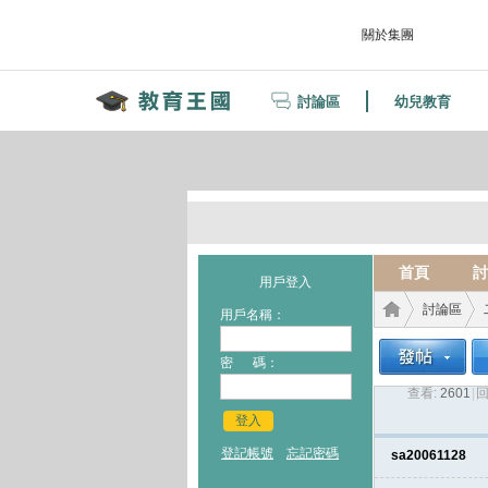
關於集團
討論區
幼兒教育
首頁
討
用戶登入
討論區
用戶名稱：
密 碼：
查看:
2601
|
回
教育
›
›
登入
登記帳號
忘記密碼
sa20061128