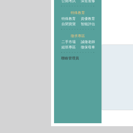
公開考試
深造進修
特殊教育
特殊教育
資優教育
自閉寶寶
智能評估
徵求專區
二手市場
誠徵老師
組班專區
徵保母車
聯絡管理員