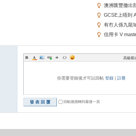
澳洲匯豐撤出
GCSE上唔到 A-
有冇人係九龍
信用卡 V mas
高級模
你需要登錄後才可以回帖
登錄
|
註冊
發表回覆
回帖後跳轉到最後一頁