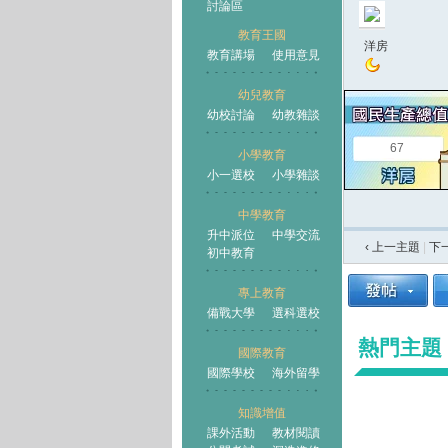
討論區
教育王國
洋房
教育講場
使用意見
幼兒教育
幼校討論
幼教雜談
王國
67
小學教育
小一選校
小學雜談
中學教育
升中派位
中學交流
‹ 上一主題
|
下
初中教育
專上教育
備戰大學
選科選校
熱門主題
國際教育
國際學校
海外留學
知識增值
課外活動
教材閱讀