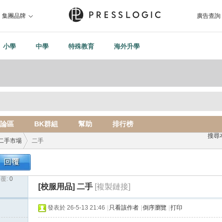
集團品牌
廣告查詢
小學
中學
特殊教育
海外升學
論區
BK群組
幫助
排行榜
搜尋
二手市場
二手
覆:
0
›
[校服用品]
二手
[複製鏈接]
發表於 26-5-13 21:46
|
只看該作者
|
倒序瀏覽
|
打印