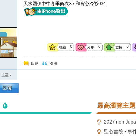
天水圍伊中中冬季衞衣X s和背心冷衫034
0
0
0
回覆
引用
一主題
›
最高瀏覽主題
2027 non Ju
聖心書院 • 事