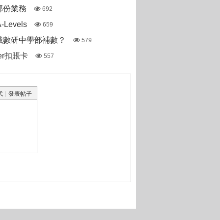
部份業務
692
Levels
659
城數研中學部補數？
579
ter扣賬卡
557
式
|
發表帖子