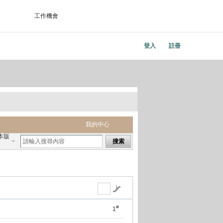
工作機會
登入
註冊
我的中心
本版
搜索
#
1