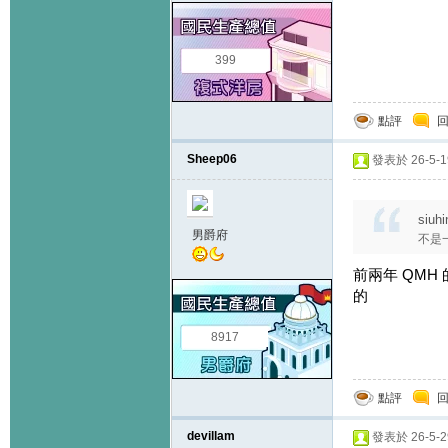
399
點評
Sheep06
發表於 26-5-19
siuh
男爵府
不是一
前兩年 QMH 的
的
8917
點評
devillam
發表於 26-5-29