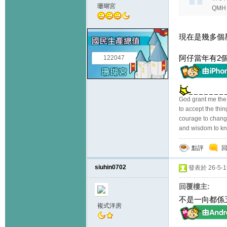
珊瑚宮
QMH
現在是幾多個
阿仔當年有2
122047
God grant me the
to accept the thi
courage to change
and wisdom to kn
點評
siuhin0702
發表於 26-5-19
回覆樓主:
不是一向都係五
複式洋房