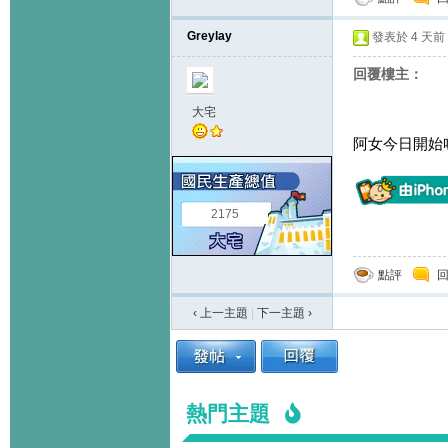
Greylay
發表於
4 天前
回覆樓主：
大宅
阿女今日開始
2175
點評
‹ 上一主題
|
下一主題
›
熱門主題