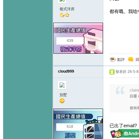
複式洋房
都有嘅。我唸
439
點評
cloud999
發表於 26-5-8 
clai
別墅
回覆 
都有
已出了email?
618