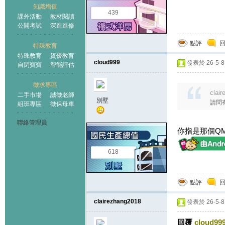
知識增值
439
課外活動
教材閱讀
公開考試
深造進修
點評
特殊教育
特殊教育
資優教育
cloud999
發表於 26-5-8 
自閉寶寶
智能評估
徵求專區
clai
二手市場
誠徵老師
別墅
請問
組班專區
徵保母車
聯絡管理員
你指是那個QMH s
618
點評
clairezhang2018
發表於 26-5-8 
回覆
cloud99