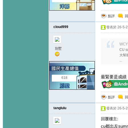
點評
cloud999
發表於 26-5-29
WCYH
別墅
CU s
大幫
...
最緊要是成績
618
點評
tanglulu
發表於 26-5-29
回覆樓主:
cu都出左summe