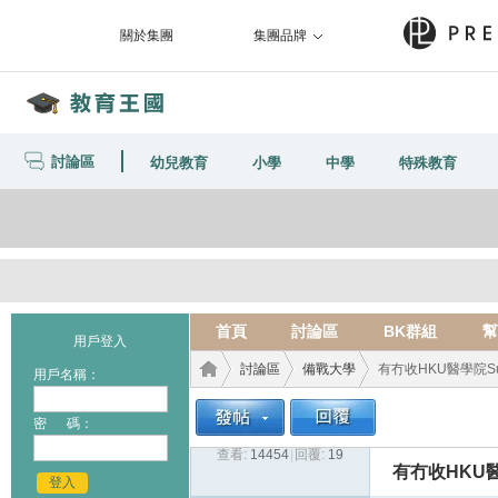
關於集團
集團品牌
討論區
幼兒教育
小學
中學
特殊教育
首頁
討論區
BK群組
幫
用戶登入
討論區
備戰大學
有冇收HKU醫學院Summer
用戶名稱：
密 碼：
查看:
14454
|
回覆:
19
教育
›
›
›
有冇收HKU醫學院
登入