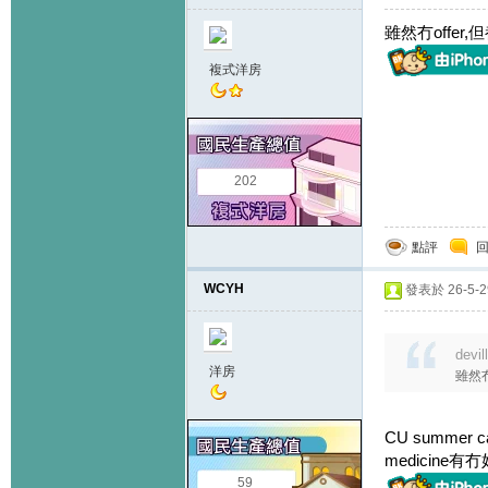
雖然冇offer
複式洋房
202
點評
WCYH
發表於 26-5-29
devi
洋房
雖然冇
CU summer 
medicine
59