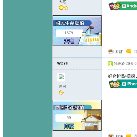
大宅
1679
點評
WCYH
發表於 26-6-6 
好奇問點樣揀
洋房
59
點評