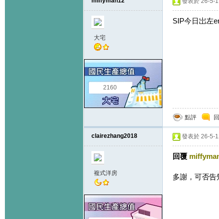
miffyman12
發表於 26-5-11
SIP今日岀左em
大宅
2160
點評
clairezhang2018
發表於 26-5-12
回覆
miffyma
複式洋房
多謝，可否告知