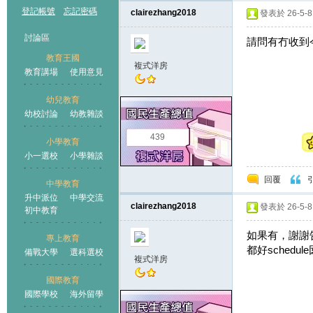
登記帳號
忘記密碼
clairezhang2018
發表於 26-5-8 
討論區
請問有冇收到
教育王國
複式洋房
教育講場
使用意見
幼兒教育
幼校討論
幼教雜談
王國
439
小學教育
小一選校
小學雜談
回覆
中學教育
升中派位
中學交流
clairezhang2018
發表於 26-5-8 
初中教育
如果有，謝謝
專上教育
都好schedul
備戰大學
選科選校
複式洋房
國際教育
國際學校
海外留學