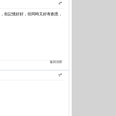
#
4
回事，佢記憶好好，但同時又好有創意，
返回頂部
#
5