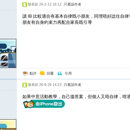
發表於 26-2-12 16:12
|
只看該作者
讀 IB 比較適合有基本自律既小朋友，同埋唔好諗住自
朋友有自身約束力再配合家長既引導
點評
回覆
引用
發表於 26-6-26 14:23
|
只看該作者
如果中意活動教學，自己搵答案，但個人又唔自律，咁