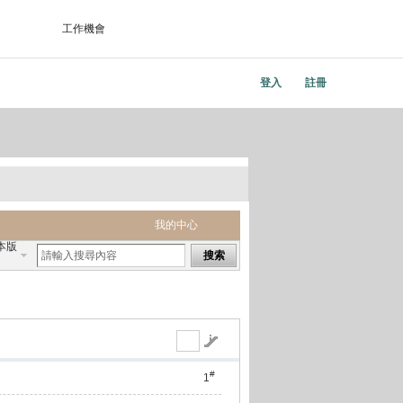
工作機會
登入
註冊
我的中心
本版
搜索
#
1