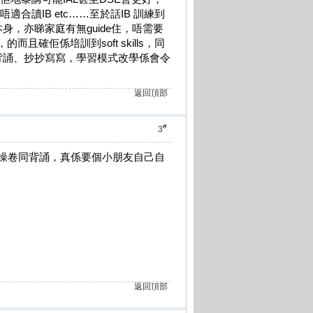
讀IB etc……至於話IB 訓練到
，亦睇家庭有無guide住，唔需要
且確佢係培訓到soft skills，同
背誦、抄抄寫寫，學習模式改學係會令
返回頂部
#
3
你操卷同背誦，真係要個小朋友自己自
返回頂部