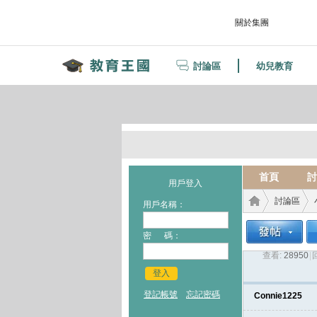
關於集團
討論區
幼兒教育
首頁
討
用戶登入
討論區
用戶名稱：
密 碼：
查看:
28950
|
教育
›
›
登入
登記帳號
忘記密碼
Connie1225