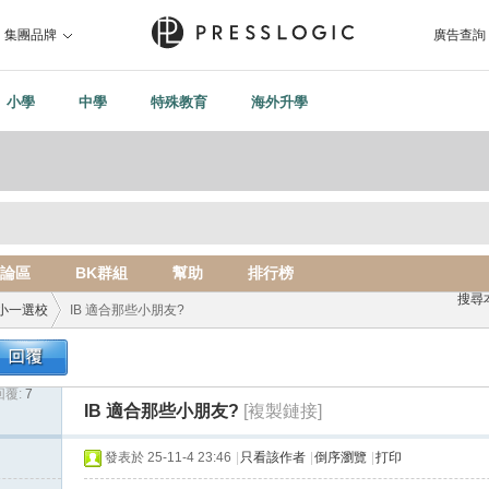
集團品牌
廣告查詢
小學
中學
特殊教育
海外升學
論區
BK群組
幫助
排行榜
搜尋
小一選校
IB 適合那些小朋友?
回覆:
7
›
IB 適合那些小朋友?
[複製鏈接]
發表於 25-11-4 23:46
|
只看該作者
|
倒序瀏覽
|
打印