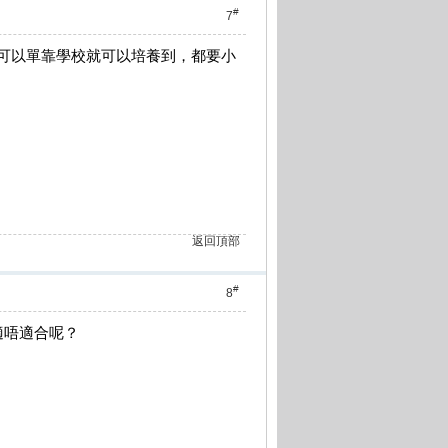
#
7
律可以單靠學校就可以培養到，都要小
返回頂部
#
8
適唔適合呢？