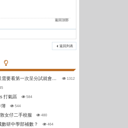
返回頂部
返回列表
哪些直資學校只需要看第一次呈分試就會出offer
1312
45
pas 打氣區
584
件簿
544
斯敦女仔二手校服
480
城數研中學部補數？
464