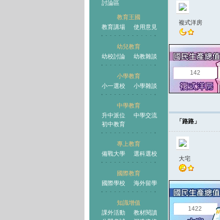
討論區
教育王國
複式洋房
教育講場
使用意見
幼兒教育
幼校討論
幼教雜談
王國
142
小學教育
小一選校
小學雜談
中學教育
升中派位
中學交流
「路路」
初中教育
專上教育
備戰大學
選科選校
大宅
國際教育
國際學校
海外留學
知識增值
1422
課外活動
教材閱讀