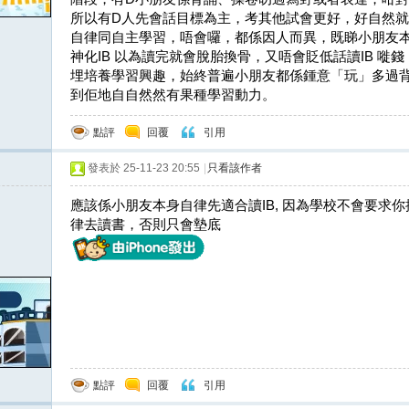
所以有D人先會話目標為主，考其他試會更好，好自然就唔適合
自律同自主學習，唔會囉，都係因人而異，既睇小朋友本身
神化IB 以為讀完就會脫胎換骨，又唔會貶低話讀IB 嘥錢，的而
埋培養學習興趣，始終普遍小朋友都係鍾意「玩」多過
到佢地自自然然有果種學習動力。
點評
回覆
引用
發表於 25-11-23 20:55
|
只看該作者
應該係小朋友本身自律先適合讀IB, 因為學校不會要求
律去讀書，否則只會墊底
點評
回覆
引用