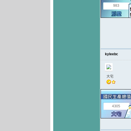
983
kyleebc
大宅
4305