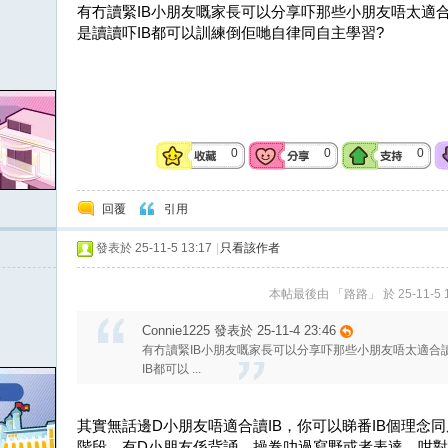
有冇讀緊IB小朋友嘅家長可以分享吓那些小朋友唔太適合讀
是讀讀吓IB都可以訓練倒佢哋自律同自主學習?
0
0
0
回覆
引用
發表於 25-11-5 13:17
|
只看該作者
本帖最後由 「路路」 於 25-11-5 1
Connie1225 發表於 25-11-4 23:46
有冇讀緊IB小朋友嘅家長可以分享吓那些小朋友唔太適合讀
IB都可以 ...
其實無話邊D小朋友唔適合讀IB，你可以睇番IB個理念
階段，有D小朋友係背誦、操卷叻過寫野或者表達，咁對佢