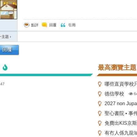
點評
回覆
引用
一主題
›
最高瀏覽主題
147
德信學校
6
2027 non Ju
聖心書院 • 事
免費出KIS京
有冇人係九龍