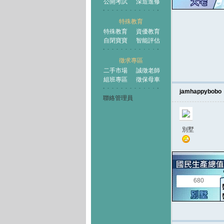
公開考試
深造進修
特殊教育
特殊教育
資優教育
自閉寶寶
智能評估
徵求專區
二手市場
誠徵老師
組班專區
徵保母車
jamhappybobo
聯絡管理員
別墅
680