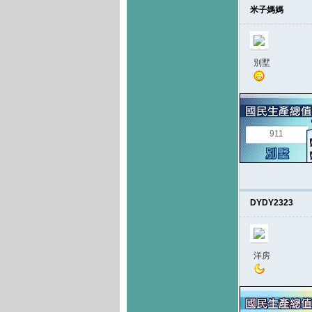
米子媽媽
別墅
911
DYDY2323
洋房