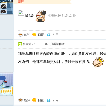
點評
b3410
發表於 26-7-15 12:30
點評
回覆
引用
發表於 26-1-9 19:02
|
只看該作者
我認為IB課程適合較自律的學生，如你負朋友仲細，咪
友為例、他都不準時交功課，所以最後冇揀IB。
點評
回覆
引用