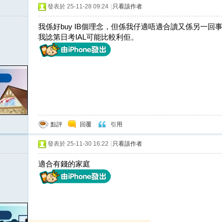
發表於 25-11-28 09:24
|
只看該作者
我係好buy IB個理念，但係我仔適唔適合讀又係另一
我諗第日考IAL可能比較利佢。
點評
回覆
引用
發表於 25-11-30 16:22
|
只看該作者
適合有錢的家庭