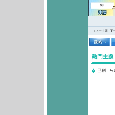
98
‹ 上一主題
|
下
熱門主題
已刪