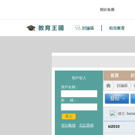
關於集團
討論區
幼兒教育
首頁
討
用戶登入
討論區
用戶名稱：
密 碼：
教育
›
›
樓主:
bana
登入
登記帳號
忘記密碼
kl2010