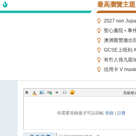
最高瀏覽主題
2027 non Ju
聖心書院 • 事
澳洲匯豐撤出
GCSE上唔到 A-
有冇人係九龍
信用卡 V mas
高級模
你需要登錄後才可以回帖
登錄
|
註冊