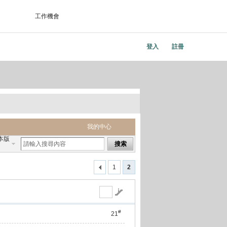
工作機會
登入
註冊
我的中心
本版
搜索
1
2
#
21