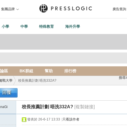
集團品牌
廣告查詢
小學
中學
特殊教育
海外升學
論區
BK群組
幫助
排行榜
搜尋
備戰大學
校長推薦計劃 唔洗332A?
›
校長推薦計劃 唔洗332A?
[複製鏈接]
naGi
發表於 26-6-17 13:33
|
只看該作者