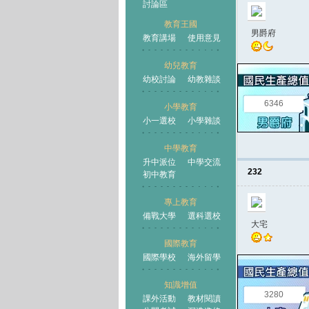
討論區
教育王國
男爵府
教育講場
使用意見
幼兒教育
幼校討論
幼教雜談
王國
6346
小學教育
小一選校
小學雜談
中學教育
升中派位
中學交流
232
初中教育
專上教育
備戰大學
選科選校
大宅
國際教育
國際學校
海外留學
知識增值
3280
課外活動
教材閱讀