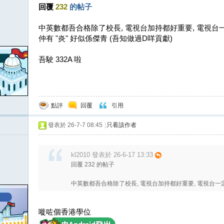
回覆
232
的帖子
中英數都吾合格除了校長, 電視台加持都好重要, 電視台
仲有 "炎" 好似係傑青 (吾知做過D咩貢獻)
吾駛 332A 啦
點評
回覆
引用
發表於 26-7-7 08:45
|
只看該作者
kl2010 發表於 26-6-17 13:33
回覆 232 的帖子
中英數都吾合格除了校長, 電視台加持都好重要, 電視台一
嘥咗個香港學位