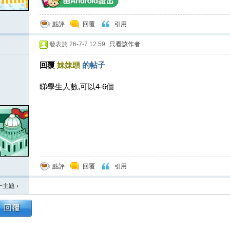
點評
回覆
引用
發表於 26-7-7 12:59
|
只看該作者
回覆
妹妹頭
的帖子
睇學生人數,可以4-6個
點評
回覆
引用
一主題
›