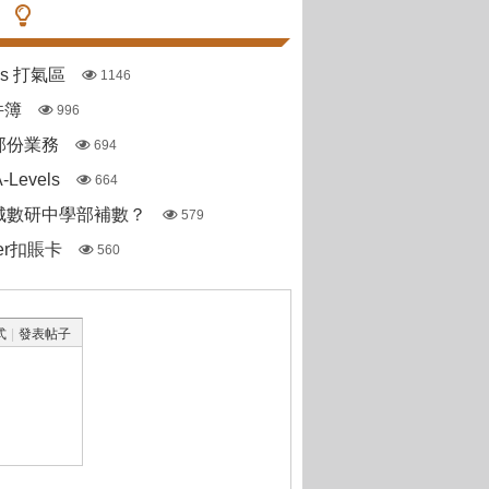
pas 打氣區
1146
件簿
996
部份業務
694
Levels
664
城數研中學部補數？
579
ter扣賬卡
560
式
|
發表帖子