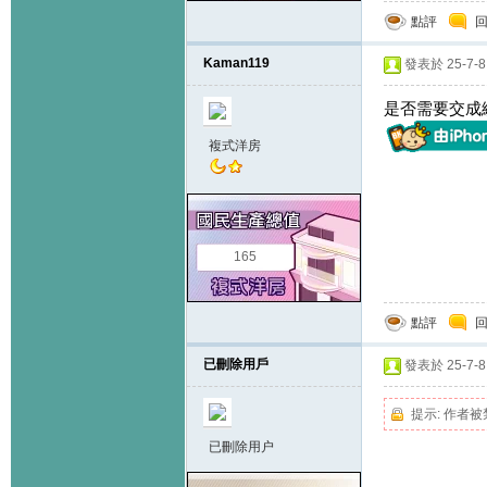
點評
Kaman119
發表於 25-7-8 
是否需要交成
複式洋房
165
點評
已刪除用戶
發表於 25-7-8 
提示:
作者被
已刪除用户