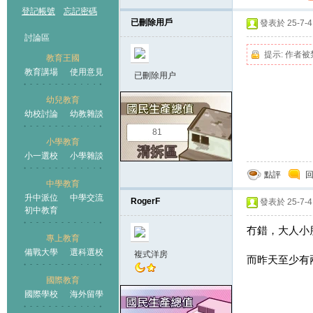
登記帳號
忘記密碼
已刪除用戶
發表於 25-7-4 
討論區
提示:
作者被
教育王國
教育講場
使用意見
已刪除用户
幼兒教育
幼校討論
幼教雜談
王國
81
小學教育
小一選校
小學雜談
點評
中學教育
升中派位
中學交流
RogerF
發表於 25-7-4 
初中教育
冇錯，大人小
專上教育
備戰大學
選科選校
複式洋房
而昨天至少有
國際教育
國際學校
海外留學