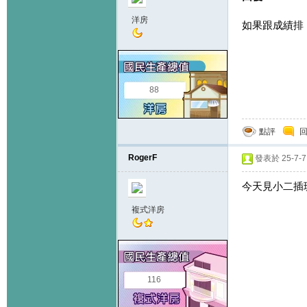
洋房
如果跟成績排，
88
點評
RogerF
發表於 25-7-7 
今天見小二插
複式洋房
116