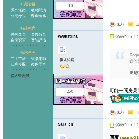
知識增值
116
課外活動
教材閱讀
公開考試
深造進修
點評
特殊教育
特殊教育
資優教育
wyakatrina
發表於 25-7-4 
自閉寶寶
智能評估
徵求專區
Roge
二手市場
誠徵老師
複式洋房
我們
組班專區
徵保母車
那起碼
聯絡管理員
可能一間房見
250
點評
Sara_ch
發表於 25-7-4 
回覆
manto21