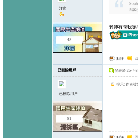
Soph
洋房
面試
老師有問我哋
48
點評
已刪除用戶
發表於 25-7-8 
提示:
作者被
已刪除用户
81
點評