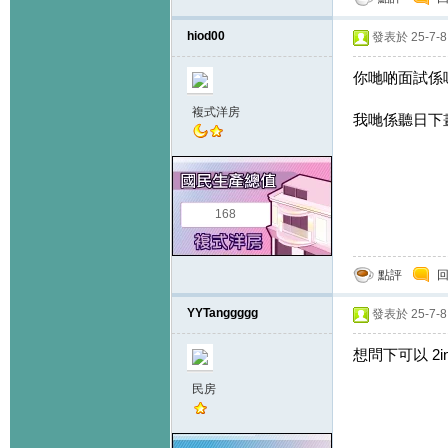
hiod00
發表於 25-7-8 
你哋啲面試係
複式洋房
我哋係聽日下晝有
168
點評
YYTanggggg
發表於 25-7-8 
想問下可以 2
民房