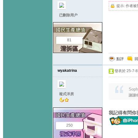
提示:
作者被
已刪除用户
81
點評
wyakatrina
發表於 25-7-8 
Soph
複式洋房
謝謝你
我記得有問你
250