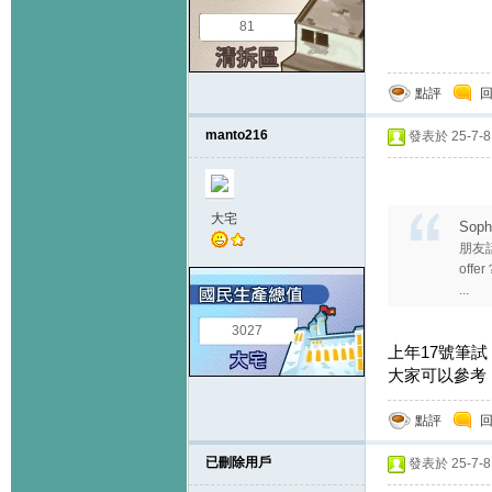
81
點評
manto216
發表於 25-7-8 
大宅
Soph
朋友
offer
...
3027
上年17號筆試，2
大家可以參考
點評
已刪除用戶
發表於 25-7-8 