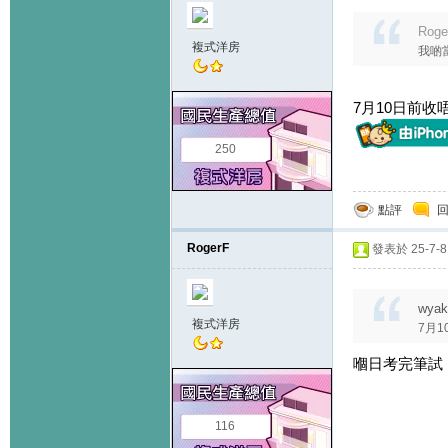
Roge
複式洋房
我啲
7月10日前
250
點評
RogerF
發表於 25-7-8 
wyak
複式洋房
7月
嗰日考完筆試
116