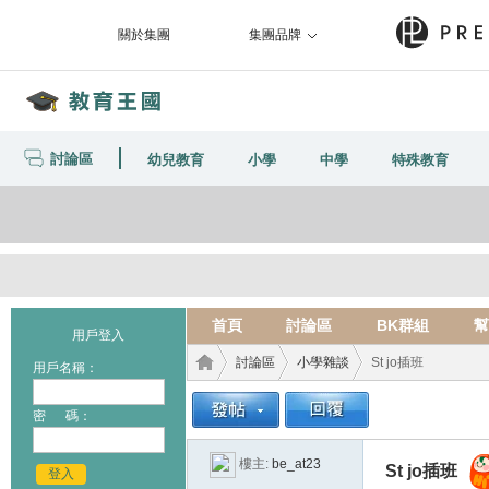
關於集團
集團品牌
討論區
幼兒教育
小學
中學
特殊教育
首頁
討論區
BK群組
幫
用戶登入
討論區
小學雜談
St jo插班
用戶名稱：
密 碼：
教育
›
›
›
樓主:
be_at23
St jo插班
登入