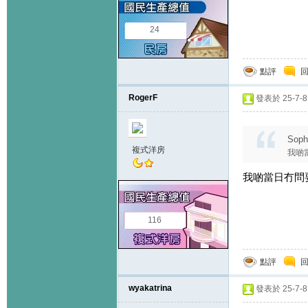
24
點評
RogerF
發表於 25-7-8 
Soph
複式洋房
我啲
我啲當日冇問
116
點評
wyakatrina
發表於 25-7-8 