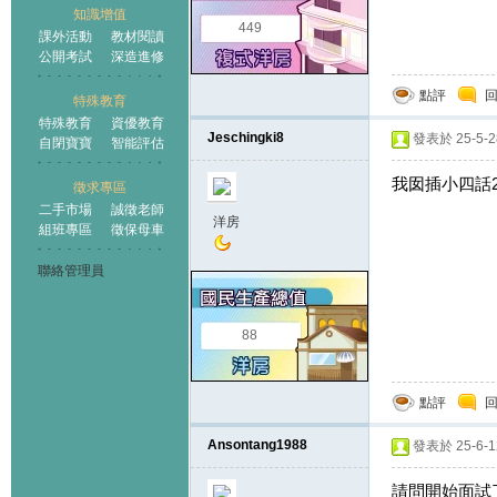
知識增值
449
課外活動
教材閱讀
公開考試
深造進修
點評
特殊教育
特殊教育
資優教育
Jeschingki8
發表於 25-5-28
自閉寶寶
智能評估
我囡插小四話2
徵求專區
二手市場
誠徵老師
洋房
組班專區
徵保母車
聯絡管理員
88
點評
Ansontang1988
發表於 25-6-12
請問開始面試