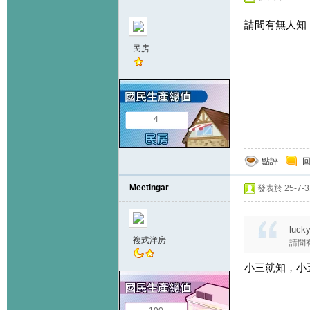
請問有無人知，
民房
4
點評
Meetingar
發表於 25-7-31
luck
複式洋房
請問
小三就知，小