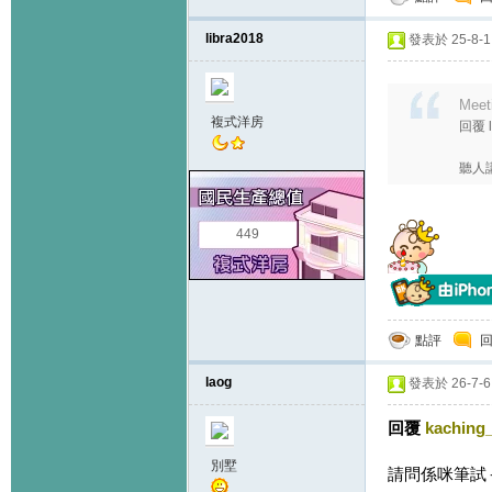
libra2018
發表於 25-8-1 
Meet
複式洋房
回覆 l
聽人
449
點評
laog
發表於 26-7-6 
回覆
kaching
別墅
請問係咪筆試