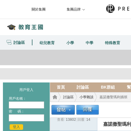
關於集團
集團品牌
討論區
幼兒教育
小學
中學
特殊教育
首頁
討論區
BK群組
幫
用戶登入
討論區
小學雜談
嘉諾撒聖瑪利插班
用戶名稱：
密 碼：
查看:
13802
|
回覆:
14
教育
›
›
›
嘉諾撒聖瑪
登入