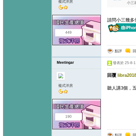
複式洋房
小三
請問小三幾多
449
點評
Meetingar
發表於 25-8-1 
回覆
libra201
複式洋房
聽人講3個，
190
點評