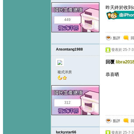
昨天終於收到call
449
點評
Ansontang1988
發表於 25-7-3 
回覆
libra201
複式洋房
恭喜晒
312
點評
luckystar66
發表於 25-7-31