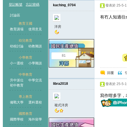
登記帳號
忘記密碼
kaching_0704
發表於 25-5-17
討論區
有冇人知過往st 
教育王國
洋房
教育講場
使用意見
幼兒教育
幼校討論
幼教雜談
王國
81
小學教育
小一選校
小學雜談
回覆
中學教育
升中派位
中學交流
libra2018
發表於 25-5-19
初中教育
寫作咁多字，老
專上教育
備戰大學
選科選校
複式洋房
國際教育
國際學校
海外留學