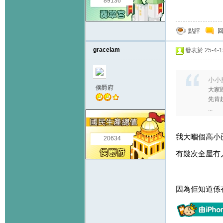
89136
點評
gracelam
發表於 25-4-15
小小魔
侯爵府
大家
先肯
...
我大嗰個高小
20634
有幾次全屋冇
因為佢知道係