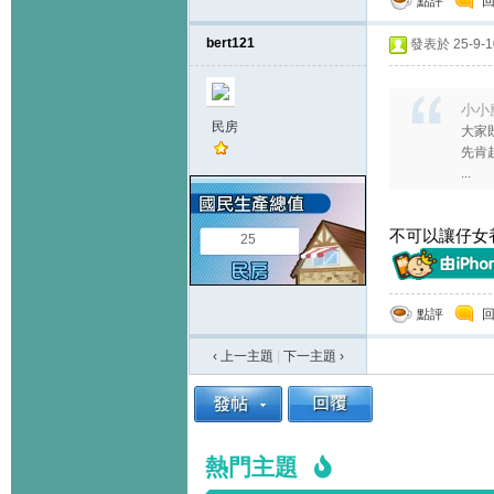
點評
bert121
發表於 25-9-10
小小魔
民房
大家
先肯
...
不可以讓仔女
25
點評
‹ 上一主題
|
下一主題
›
熱門主題