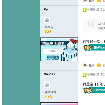
點評
Rpp
發表於 25-5-25
wing
男爵府
鬧鐘
通常鏟一次，
9345
點評
Mike121
發表於 25-8-28
我屋企仔仔冇人
複式洋房