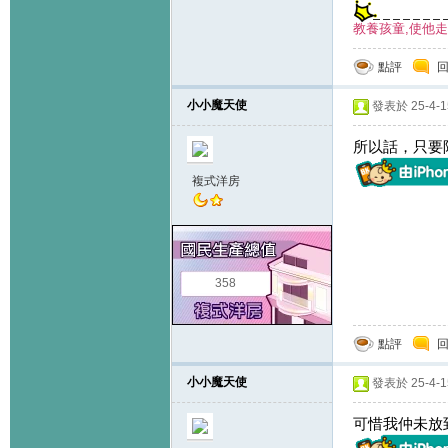
教養孩童,使他走
點評
小小魔天使
發表於 25-4-15
所以話，只要
複式洋房
358
點評
小小魔天使
發表於 25-4-15
可惜我仲未放