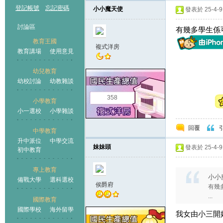
登記帳號
忘記密碼
小小魔天使
發表於 25-4-9 
討論區
有幾多學生係
教育王國
複式洋房
教育講場
使用意見
幼兒教育
幼校討論
幼教雜談
王國
358
小學教育
小一選校
小學雜談
回覆
中學教育
升中派位
中學交流
妹妹頭
發表於 25-4-9 
初中教育
專上教育
小小魔
備戰大學
選科選校
侯爵府
有幾
...
國際教育
國際學校
海外留學
我女由小三開