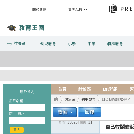
關於集團
集團品牌
討論區
幼兒教育
小學
中學
特殊教育
首頁
討論區
BK群組
幫
用戶登入
討論區
初中教育
自己較鬧鐘返學？
用戶名稱：
密 碼：
查看:
13625
|
回覆:
21
教育
›
›
›
自己較鬧鐘
登入