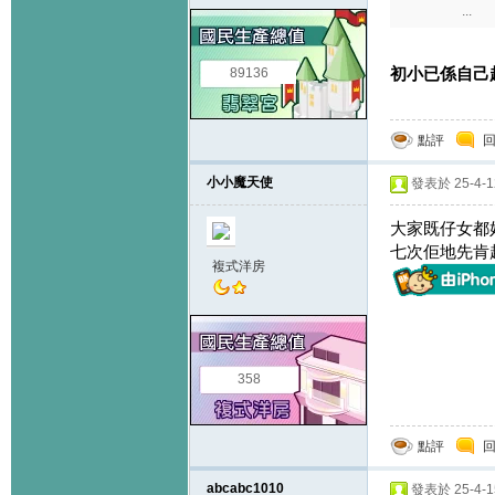
...
初小已係自己
89136
點評
小小魔天使
發表於 25-4-12
大家既仔女都
七次佢地先肯
複式洋房
358
點評
abcabc1010
發表於 25-4-15