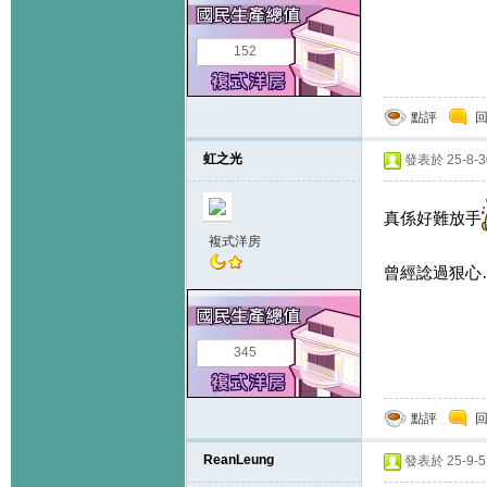
152
點評
虹之光
發表於 25-8-30
真係好難放手
複式洋房
曾經諗過狠心
345
點評
ReanLeung
發表於 25-9-5 