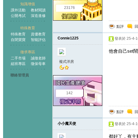
知識增值
23176
課外活動
教材閱讀
公開考試
深造進修
點評
特殊教育
特殊教育
資優教育
Connie1225
發表於 25-4-10
自閉寶寶
智能評估
他會自己set
徵求專區
二手市場
誠徵老師
複式洋房
組班專區
徵保母車
聯絡管理員
142
點評
小小魔天使
發表於 25-4-10
都好丫，有主