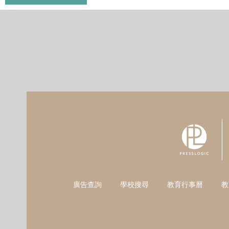
廣告查詢
學校搜尋
教育行事曆
教