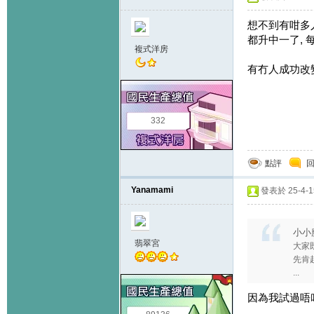
想不到有咁多人
都升中一了, 
複式洋房
有冇人成功改變
332
點評
Yanamami
發表於 25-4-15
小小魔
翡翠宮
大家
先肯
...
因為我試過唔