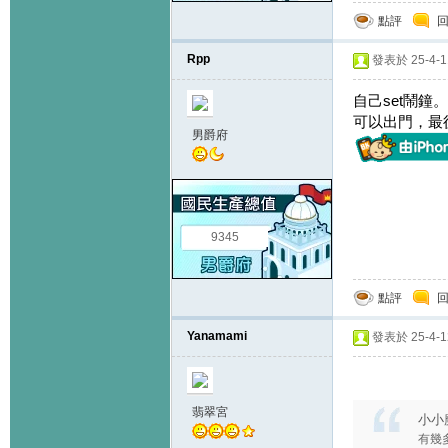
點評
Rpp
發表於 25-4-11
自己set鬧
可以出門，最
男爵府
9345
點評
Yanamami
發表於 25-4-12
翡翠宮
小小魔
有幾