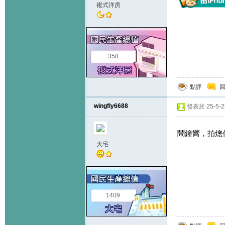
複式洋房
358
點評
wingfly6688
發表於 25-5-25
鬧鐘嚮，拍熜佢
大宅
1409