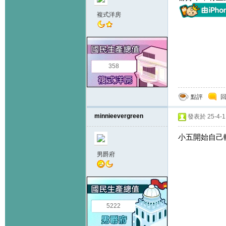
複式洋房
358
點評
minnieevergreen
發表於 25-4-11
小五開始自己
男爵府
5222