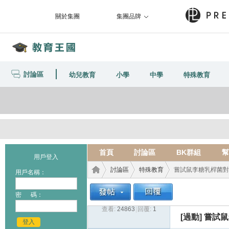
關於集團
集團品牌
討論區
幼兒教育
小學
中學
特殊教育
首頁
討論區
BK群組
幫
用戶登入
討論區
特殊教育
嘗試鼠李糖乳桿菌對A
用戶名稱：
密 碼：
查看:
24863
|
回覆:
1
教育
›
›
›
[過動]
嘗試鼠
登入