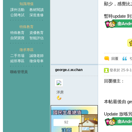
顯少，感覺比
知識增值
課外活動
教材閱讀
公開考試
深造進修
暫時updat
特殊教育
特殊教育
資優教育
自閉寶寶
智能評估
徵求專區
二手市場
誠徵老師
回覆
組班專區
徵保母車
george.c.w.chan
發表於 25-9-16
聯絡管理員
回覆樓主：
洋房
本帖最後由 georg
Update 放喺另
92