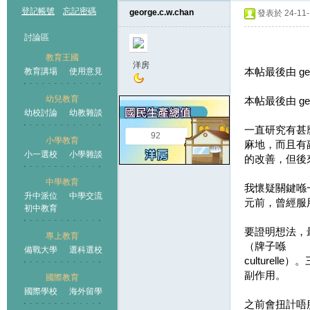
登記帳號
忘記密碼
george.c.w.chan
發表於 24-11-1
討論區
教育王國
洋房
本帖最後由 georg
教育講場
使用意見
幼兒教育
本帖最後由 georg
幼校討論
幼教雜談
王國
一直研究有甚麼非
92
小學教育
麻地，而且有
小一選校
小學雜談
的改善，但後
中學教育
我懷疑關鍵喺一種
升中派位
中學交流
元前，曾經服
初中教育
要證明想法，最簡
專上教育
（牌子喺
備戰大學
選科選校
culture
副作用。
國際教育
國際學校
海外留學
之前會扭計唔