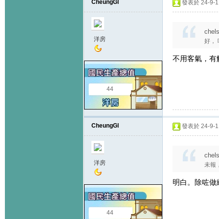
CheungGl
發表於 24-9-11
chel
洋房
好，
不用客氣，有
44
CheungGl
發表於 24-9-11
chel
洋房
未報
明白。除咗做練
44