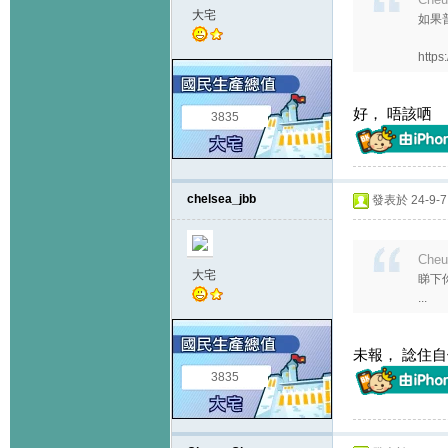
大宅
如果普
https:
好， 唔該哂
3835
chelsea_jbb
發表於 24-9-7 
Cheu
大宅
睇下
...
未報， 諗住
3835