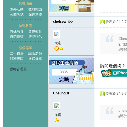
44
知識增值
課外活動
教材閱讀
公開考試
深造進修
chelsea_jbb
發表於 24-9-7 
特殊教育
特殊教育
資優教育
自閉寶寶
智能評估
Cheu
大宅
冇乜
徵求專區
經好夠
二手市場
誠徵老師
組班專區
徵保母車
請問邊個網？ Brit
聯絡管理員
3835
CheungGl
發表於 24-9-7 
chel
洋房
請問邊個