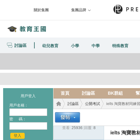
關於集團
集團品牌
討論區
幼兒教育
小學
中學
特殊教育
首頁
討論區
BK群組
幫
用戶登入
討論區
公開考試
ielts 淘寶教材同練
用戶名稱：
密 碼：
查看:
25936
|
回覆:
8
教育
›
›
›
ielts 淘寶
登入