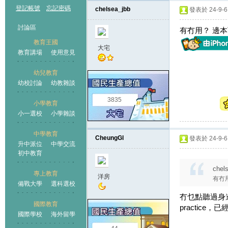
登記帳號
忘記密碼
chelsea_jbb
發表於 24-9-6 
討論區
有冇用？ 邊
教育王國
大宅
教育講場
使用意見
幼兒教育
幼校討論
幼教雜談
王國
3835
小學教育
小一選校
小學雜談
中學教育
CheungGl
發表於 24-9-6 
升中派位
中學交流
初中教育
chel
專上教育
洋房
有冇
備戰大學
選科選校
冇乜點聽過身
國際教育
practic
國際學校
海外留學