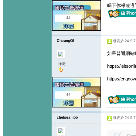
睇下你報咗邊間
44
CheungGl
發表於 24-9-7 
如果普通網站嘅話
洋房
https://ieltson
https://engnov
44
chelsea_jbb
發表於 24-9-7 
Cheu