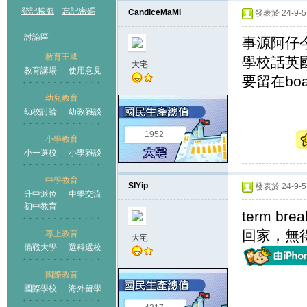
登記帳號
忘記密碼
CandiceMaMi
發表於 24-9-5 
討論區
事源阿仔今
教育王國
學校話英
大宅
教育講場
使用意見
要留在bo
幼兒教育
幼校討論
幼教雜談
王國
1952
小學教育
小一選校
小學雜談
中學教育
SIYip
發表於 24-9-5 
升中派位
中學交流
初中教育
term b
回家，無
專上教育
大宅
備戰大學
選科選校
國際教育
國際學校
海外留學