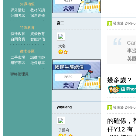
4217
知識增值
課外活動
教材閱讀
公開考試
深造進修
宮二
發表於 24-9-5 
特殊教育
特殊教育
資優教育
自閉寶寶
智能評估
Can
大宅
事源
徵求專區
二手市場
誠徵老師
英國
組班專區
徵保母車
聯絡管理員
2639
幾多歲？
yuyueng
發表於 24-9-5 
的確係，都
仔Y12 
子爵府