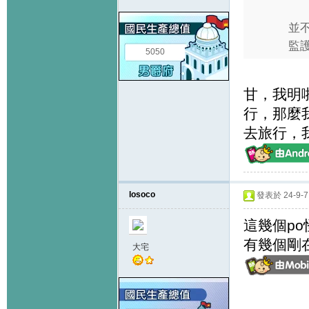
並不
監護
5050
甘，我明
行，那麼
去旅行，
losoco
發表於 24-9-7 
這幾個po
有幾個剛
大宅