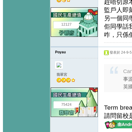
趕唔切原
監戶人即刻
另一個同
12127
佢同學話我
咋，只係
Poyau
發表於 24-9-5 
Can
翡翠宮
事源
英國
75424
Term b
請問留校是