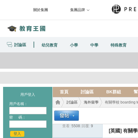
關於集團
集團品牌
討論區
幼兒教育
小學
中學
特殊教育
首頁
討論區
BK群組
幫
用戶登入
討論區
海外留學
有關學校 boarding 
用戶名稱：
密 碼：
查看:
5508
|
回覆:
9
教育
›
›
›
[英國]
有關學校
登入