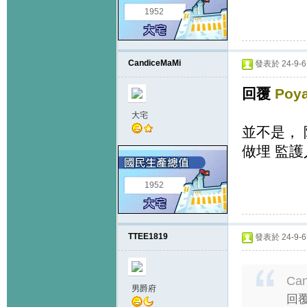
1952
CandiceMaMi
發表於 24-9-6 
回覆
Poy
大宅
並不是， 阿
做埋 監護
1952
TTEE1819
發表於 24-9-6 
Can
男爵府
回覆