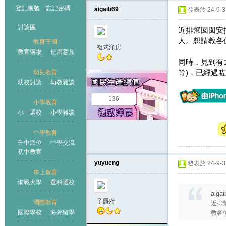
登記帳號
忘記密碼
aigaib69
發表於 24-9-3 
討論區
近排幫囡囡安排緊
人。想請教各
教育王國
複式洋房
教育講場
使用意見
同時，見到有之前嘅
等)，已經過
幼兒教育
幼校討論
幼教雜談
王國
136
小學教育
小一選校
小學雜談
中學教育
升中派位
中學交流
初中教育
yuyueng
發表於 24-9-3 
專上教育
備戰大學
選科選校
aiga
子爵府
國際教育
近排幫
國際學校
海外留學
教各位應