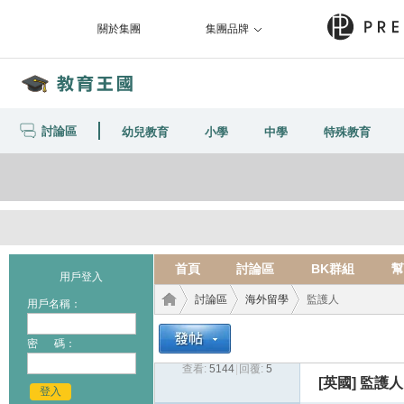
關於集團
集團品牌
討論區
幼兒教育
小學
中學
特殊教育
首頁
討論區
BK群組
幫
用戶登入
討論區
海外留學
監護人
用戶名稱：
密 碼：
查看:
5144
|
回覆:
5
教育
›
›
›
[英國]
監護人
登入