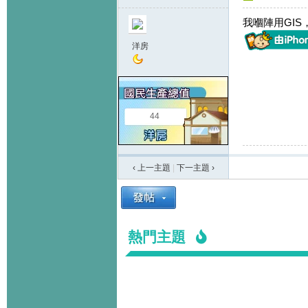
我嗰陣用GI
洋房
44
‹ 上一主題
|
下一主題
›
熱門主題