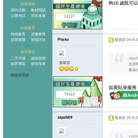
夠16 歲既可以
知識增值
課外活動
教材閱讀
公開考試
深造進修
12127
特殊教育
特殊教育
資優教育
Poyau
自閉寶寶
智能評估
發表於 24-9-3 
徵求專區
aiga
二手市場
誠徵老師
翡翠宮
組班專區
徵保母車
近排幫
教各位應
聯絡管理員
如要貼身服務 可
75414
aigaib69
發表於 24-9-3 
yuyu