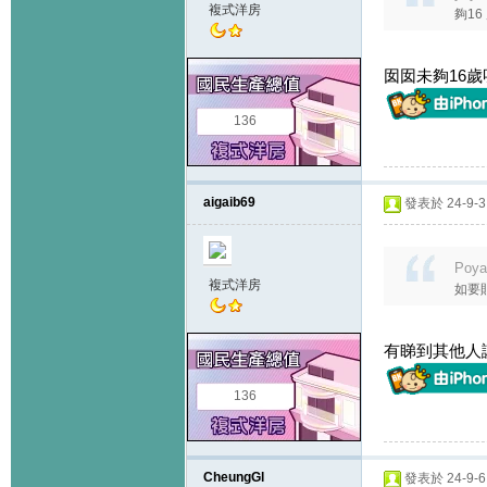
複式洋房
夠16
囡囡未夠16歲
136
aigaib69
發表於 24-9-3 
Poya
複式洋房
如要貼
有睇到其他人
136
CheungGl
發表於 24-9-6 