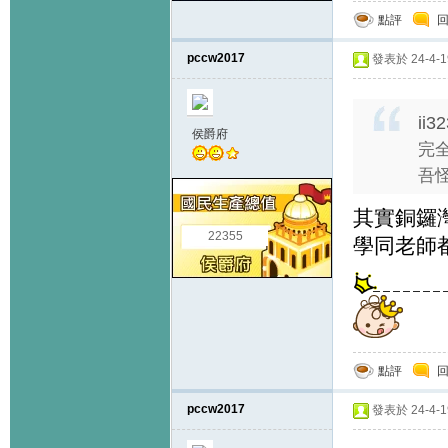
點評
pccw2017
發表於 24-4-19
ii3
侯爵府
完全
吾怪
其實銅鑼
22355
學同老師都
點評
pccw2017
發表於 24-4-19