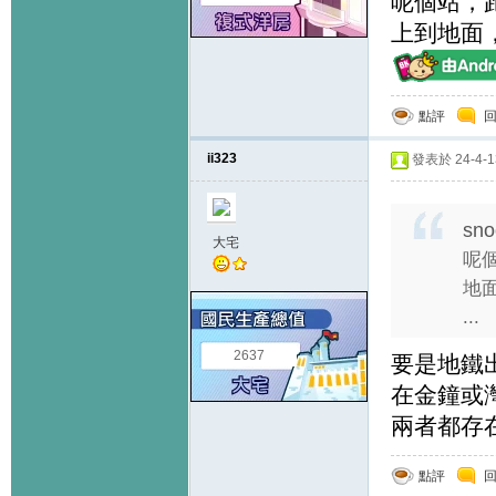
呢個站，
上到地面
點評
ii323
發表於 24-4-13
sno
大宅
呢
地
...
2637
要是地鐵出
在金鐘或灣
兩者都存
點評