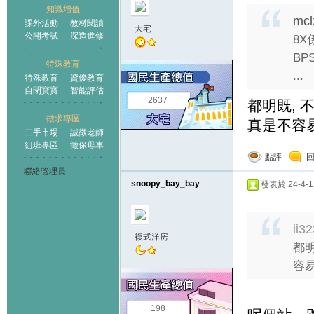
知識增值
mcl
課外活動
教材閱讀
大宅
公開考試
深造進修
8
B
特殊教育
...
特殊教育
資優教育
自閉寶寶
智能評估
2637
都明既, 
徵求專區
真是不容
二手市場
誠徵老師
組班專區
徵保母車
點評
聯絡管理員
snoopy_bay_bay
發表於 24-4-13
ii3
複式洋房
都明
容易
198