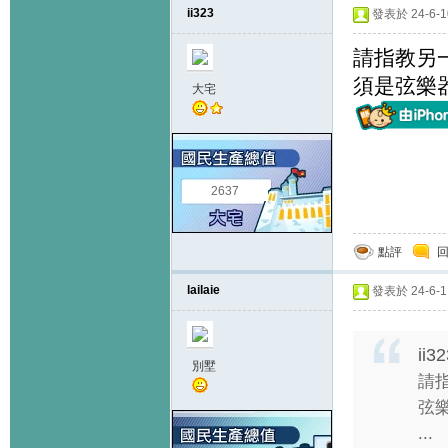
ii323
發表於 24-6-10
請指教另
須是弦樂
大宅
2637
點評
lailaie
發表於 24-6-11
ii3
別墅
請
弦
...