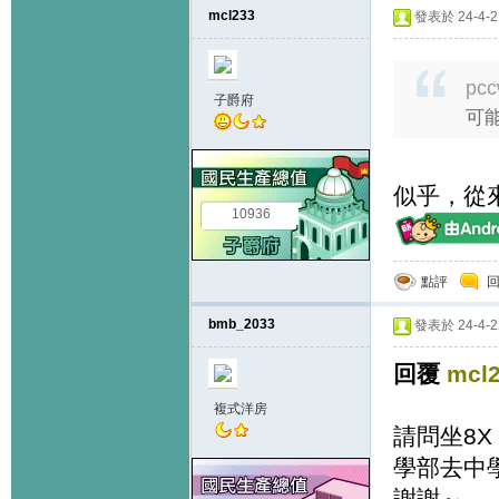
mcl233
發表於 24-4-21
pcc
子爵府
可
似乎，從
10936
點評
bmb_2033
發表於 24-4-22
回覆
mcl
複式洋房
請問坐8X
學部去中
謝謝～