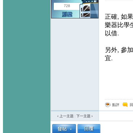
728
正確, 如
樂器比學生
以借.
另外, 參
宜.
點評
‹ 上一主題
|
下一主題
›