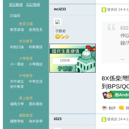
登記帳號
忘記密碼
mcl233
發表於 24-4-12
討論區
教育王國
ii3
教育講場
使用意見
子爵府
仲以
幼兒教育
鐘/
幼校討論
幼教雜談
王國
...
小學教育
10936
小一選校
小學雜談
中學教育
8X係柴
升中派位
中學交流
到BPS/
初中教育
專上教育
備戰大學
選科選校
點評
國際教育
ii323
發表於 24-4-12
國際學校
海外留學