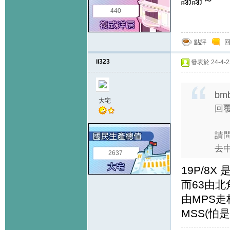
440
點評
ii323
發表於 24-4-22
bm
大宅
回覆
請問
去
2637
19P/8
而63由
由MPS走
MSS(怕