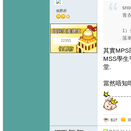
sno
侯爵府
青
1
落車
22355
其實MPS
MSS學生
堂.
當然唔知咁
點評