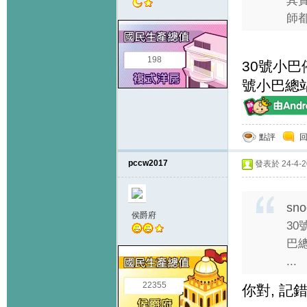
其
師都
198
30號小
號小巴總
點評
pccw2017
發表於 24-4-20
sno
侯爵府
3
巴
...
22355
你對, 記