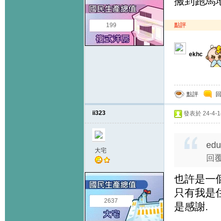
搬到跑馬
199
點評
ekhc
點評
ii323
發表於 24-4-14
edu
大宅
回覆
也許是一
只有我是
2637
是感謝.