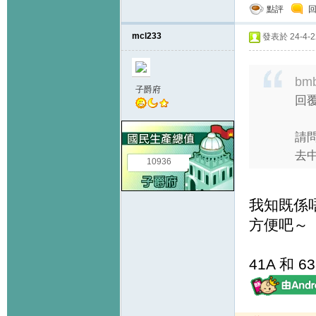
點評
mcl233
發表於 24-4-22
bm
子爵府
回覆
請問
去
10936
我知既係唔
方便吧～
41A 和