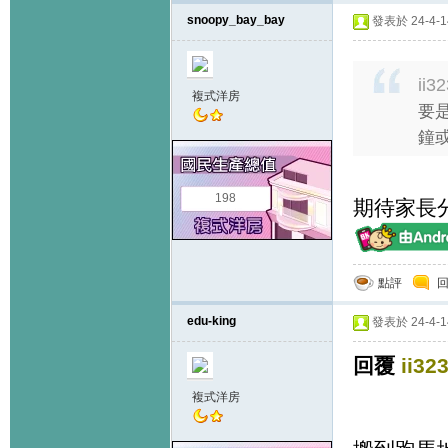
snoopy_bay_bay
發表於 24-4-14
ii3
複式洋房
要是
鐘或
198
期待家長分
點評
edu-king
發表於 24-4-14
回覆
ii32
複式洋房