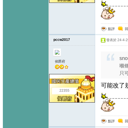
點評
pccw2017
發表於 24-4-20
sno
侯爵府
嗰
只可
可能改了規
22355
點評