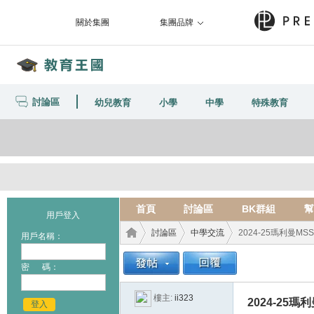
關於集團
集團品牌
討論區
幼兒教育
小學
中學
特殊教育
首頁
討論區
BK群組
幫
用戶登入
討論區
中學交流
2024-25瑪利曼M
用戶名稱：
密 碼：
教育
›
›
›
樓主:
ii323
2024-25
登入