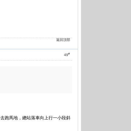
返回頂部
#
49
士去跑馬地，總站落車向上行一小段斜