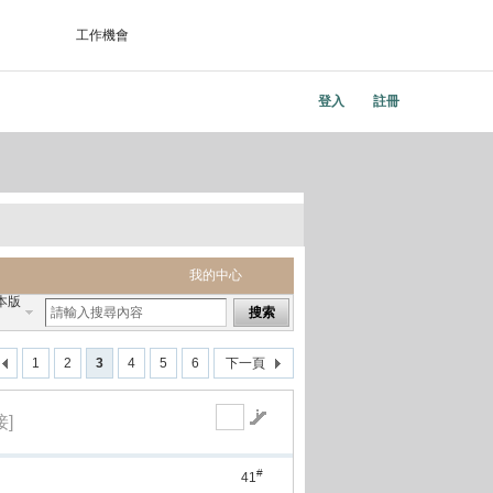
工作機會
登入
註冊
我的中心
本版
搜索
1
2
3
4
5
6
下一頁
]
#
41