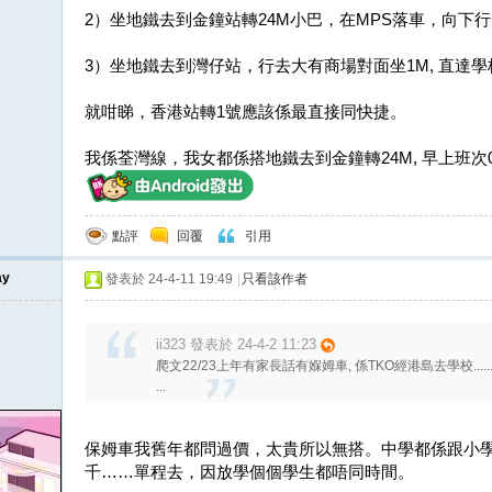
2）坐地鐵去到金鐘站轉24M小巴，在MPS落車，向下
3）坐地鐵去到灣仔站，行去大有商場對面坐1M, 直達學
就咁睇，香港站轉1號應該係最直接同快捷。
我係荃灣線，我女都係搭地鐵去到金鐘轉24M, 早上班次07.08, 
點評
回覆
引用
ay
發表於 24-4-11 19:49
|
只看該作者
ii323 發表於 24-4-2 11:23
爬文22/23上年有家長話有媬姆車, 係TKO經港島去學校....
...
保姆車我舊年都問過價，太貴所以無搭。中學都係跟小學
千……單程去，因放學個個學生都唔同時間。