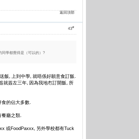
返回頂部
#
43
的同學都覺得是（可以的）?
左送飯, 上到中學, 就唔係好願意食訂飯.
, 一簽就簽左三年, 因為我地冇訂開飯, 所
好食的佔大多數.
有餐廳之類.
 或FoodPaxxx, 另外學校都有Tuck