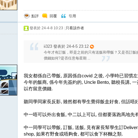
點評
回覆
引用
發表於 24-4-8 10:23
|
只看該作者
ii323 發表於 24-4-5 23:12
今年才有訂飯，即是之前的只有送飯和帶飯？又是否訂飯
價錢如何?是否任意每星期 ...
我女都係自己帶飯, 原因係自covid 之後, 小學時已習慣
今年的飯商, 係今年先簽約的, Uncle Bento, 聽校長講
以冇留意價錢.
聽同學同家長反影, 雖然都有學生覺得飯盒好食, 但話唔
中一唔可以外出食飯, 中二以上可以, 但都要落跑馬地先
中一同學可以帶飯, 訂飯, 送飯, 見有家長幫學生訂Deliverxx
shop, 如果冇野食或唔夠食, 都可以食下杯麵之類.