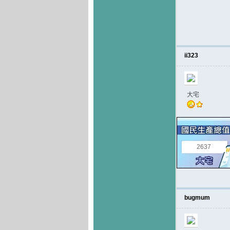
ii323
大宅
2637
bugmum