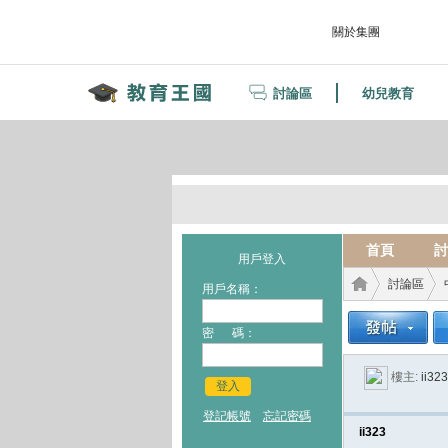
關於集團
討論區
幼兒教育
首頁
討
用戶登入
討論區
用戶名稱：
密 碼：
教育
›
›
樓主:
ii323
登入
登記帳號
忘記密碼
ii323