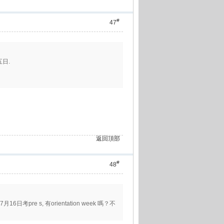
#
47
五日.
返回頂部
#
48
日考pre s, 有orientation week 嗎？不