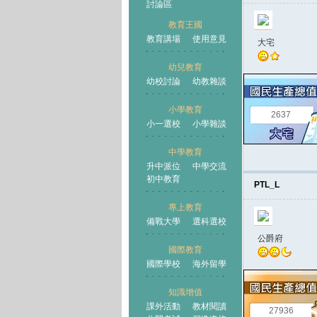
討論區
教育王國
教育講場
使用意見
大宅
幼兒教育
幼校討論
幼教雜談
王國
小學教育
2637
小一選校
小學雜談
中學教育
升中派位
中學交流
初中教育
PTL_L
專上教育
備戰大學
選科選校
公爵府
國際教育
國際學校
海外留學
知識增值
課外活動
教材閱讀
27936