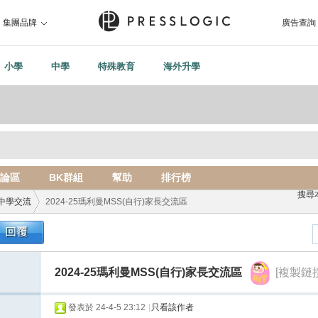
集團品牌
廣告查詢
小學
中學
特殊教育
海外升學
論區
BK群組
幫助
排行榜
搜尋
中學交流
2024-25瑪利曼MSS(自行)家長交流區
›
2024-25瑪利曼MSS(自行)家長交流區
[複製鏈接
發表於 24-4-5 23:12
|
只看該作者