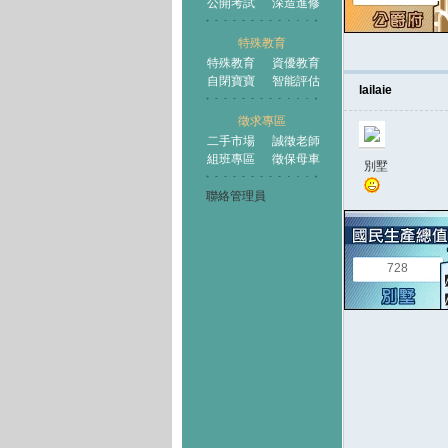
公開考試
深造進修
特殊教育
特殊教育
資優教育
自閉寶寶
智能評估
lailaie
徵求專區
二手市場
誠徵老師
組班專區
徵保母車
別墅
聯絡管理員
728