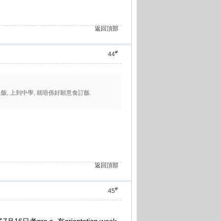
返回頂部
#
44
送飯, 上到中學, 就唔係好願意食訂飯.
返回頂部
#
45