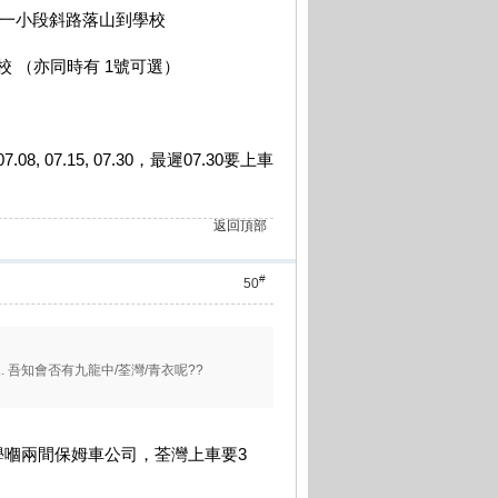
行一小段斜路落山到學校
校 （亦同時有 1號可選）
07.15, 07.30，最遲07.30要上車
返回頂部
#
50
... 吾知會否有九龍中/荃灣/青衣呢??
嗰兩間保姆車公司，荃灣上車要3