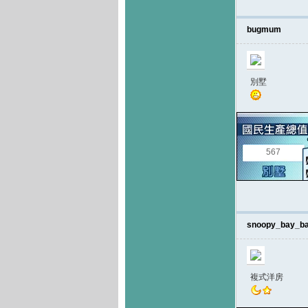
bugmum
別墅
567
snoopy_bay_b
複式洋房