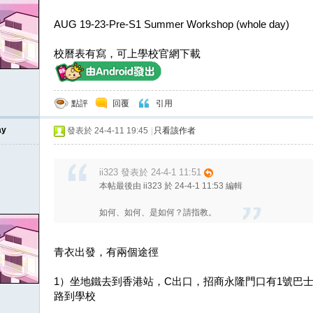
AUG 19-23-Pre-S1 Summer Workshop (whole day)
校曆表有寫，可上學校官網下載
點評
回覆
引用
ay
發表於 24-4-11 19:45
|
只看該作者
ii323 發表於 24-4-1 11:51
本帖最後由 ii323 於 24-4-1 11:53 編輯
如何、如何、是如何？請指教。
青衣出發，有兩個途徑
1）坐地鐵去到香港站，C出口，招商永隆門口有1號巴
路到學校