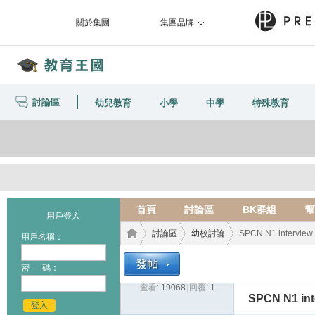
關於集團
集團品牌
討論區
幼兒教育
小學
中學
特殊教育
首頁
討論區
BK群組
幫
用戶登入
討論區
幼校討論
SPCN N1 intervi
用戶名稱：
密 碼：
查看:
19068
|
回覆:
1
教育
›
›
›
SPCN N1 in
登入