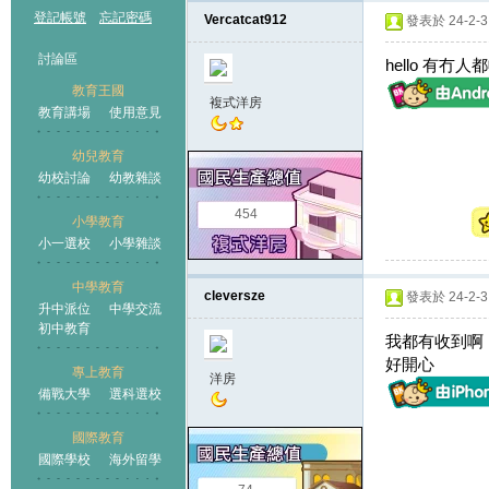
登記帳號
忘記密碼
Vercatcat912
發表於 24-2-3 
討論區
hello 有冇
教育王國
複式洋房
教育講場
使用意見
幼兒教育
幼校討論
幼教雜談
王國
454
小學教育
小一選校
小學雜談
中學教育
cleversze
發表於 24-2-3 
升中派位
中學交流
初中教育
我都有收到啊
好開心
專上教育
洋房
備戰大學
選科選校
國際教育
國際學校
海外留學