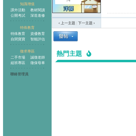
74
知識增值
課外活動
教材閱讀
公開考試
深造進修
‹ 上一主題
|
下一主題
›
特殊教育
特殊教育
資優教育
自閉寶寶
智能評估
徵求專區
熱門主題
二手市場
誠徵老師
組班專區
徵保母車
聯絡管理員