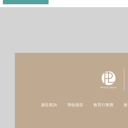
廣告查詢
學校搜尋
教育行事曆
教