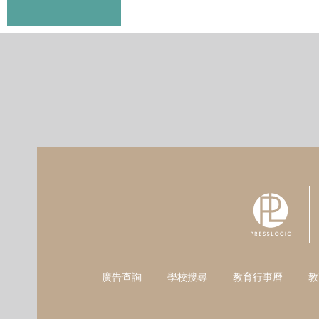
廣告查詢
學校搜尋
教育行事曆
教