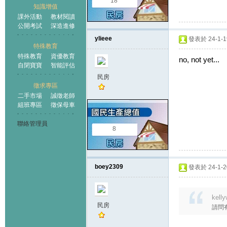
18
知識增值
課外活動
教材閱讀
公開考試
深造進修
ylieee
發表於 24-1-19
特殊教育
特殊教育
資優教育
no, not yet...
自閉寶寶
智能評估
民房
徵求專區
二手市場
誠徵老師
組班專區
徵保母車
聯絡管理員
8
boey2309
發表於 24-1-20
kell
民房
請問有