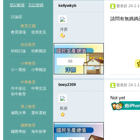
登記帳號
忘記密碼
kellywkyb
發表於 24-1-16
討論區
請問有無媽媽已經收到
教育王國
洋房
教育講場
使用意見
幼兒教育
幼校討論
幼教雜談
王國
68
小學教育
小一選校
小學雜談
中學教育
boey2309
發表於 24-1-17
升中派位
中學交流
初中教育
Not yet
專上教育
民房
備戰大學
選科選校
國際教育
國際學校
海外留學