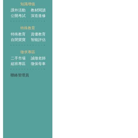
知識增值
課外活動
教材閱讀
公開考試
深造進修
特殊教育
特殊教育
資優教育
自閉寶寶
智能評估
徵求專區
二手市場
誠徵老師
組班專區
徵保母車
聯絡管理員