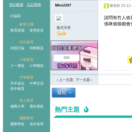
登記帳號
忘記密碼
Miss2207
發表於 23-12-2
討論區
請問有冇人收到通知 
係咪個個都會俾機會
教育王國
複式洋房
教育講場
使用意見
幼兒教育
幼校討論
幼教雜談
王國
399
小學教育
小一選校
小學雜談
中學教育
‹ 上一主題
|
下一主題
›
升中派位
中學交流
初中教育
專上教育
備戰大學
選科選校
熱門主題
國際教育
國際學校
海外留學