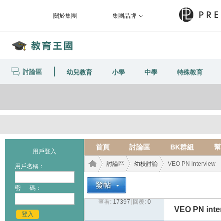
關於集團
集團品牌
討論區
幼兒教育
小學
中學
特殊教育
首頁
討論區
BK群組
幫
用戶登入
討論區
幼校討論
VEO PN interview
用戶名稱：
密 碼：
查看:
17397
|
回覆:
0
教育
›
›
›
VEO PN inte
登入