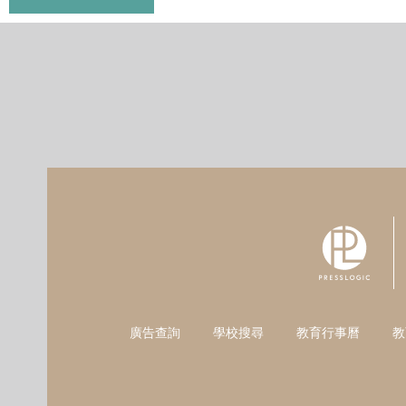
廣告查詢
學校搜尋
教育行事曆
教