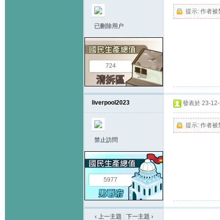
提示:
作者被
已刪除用户
724
liverpool2023
發表於 23-12-2
提示:
作者被
禁止訪問
5977
‹ 上一主題
|
下一主題
›