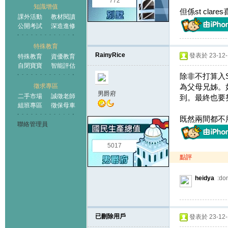
772
知識增值
但係st cl
課外活動
教材閱讀
公開考試
深造進修
特殊教育
RainyRice
發表於 23-12-1
特殊教育
資優教育
自閉寶寶
智能評估
除非不打算入S
徵求專區
為父母兄姊。
男爵府
二手市場
誠徵老師
到。最終也要
組班專區
徵保母車
既然兩間都不
聯絡管理員
5017
點評
heidya
:do
已刪除用戶
發表於 23-12-1