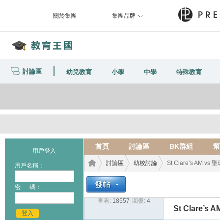
關於集團
集團品牌
討論區
幼兒教育
小學
中學
特殊教育
首頁
討論區
BK群組
幫
用戶登入
討論區
幼校討論
St Clare’s AM v
用戶名稱：
密 碼：
查看:
18557
|
回覆:
4
教育
›
›
›
St Clare’s
登入