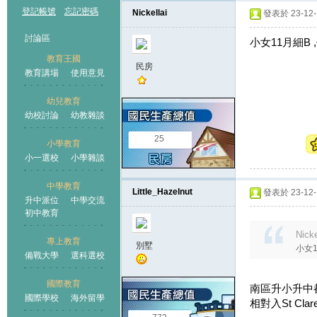
登記帳號
忘記密碼
Nickellai
發表於 23-12-1
討論區
小女11月細B
教育王國
民房
教育講場
使用意見
幼兒教育
幼校討論
幼教雜談
王國
25
小學教育
小一選校
小學雜談
中學教育
Little_Hazelnut
發表於 23-12-1
升中派位
中學交流
初中教育
Nick
專上教育
別墅
小女
備戰大學
選科選校
國際教育
南區升小升中
國際學校
海外留學
相對入St C