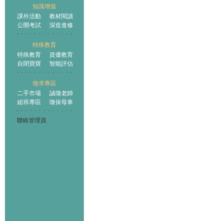
知識增值
課外活動
教材閱讀
公開考試
深造進修
特殊教育
特殊教育
資優教育
自閉寶寶
智能評估
徵求專區
二手市場
誠徵老師
組班專區
徵保母車
聯絡管理員