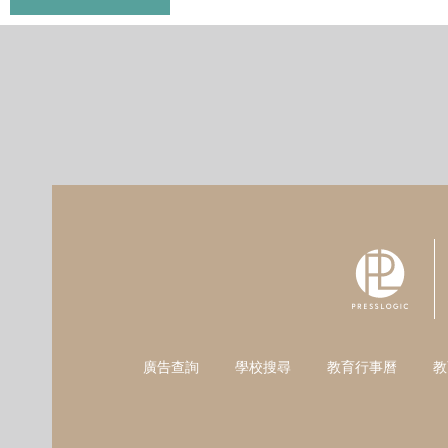
廣告查詢
學校搜尋
教育行事曆
教