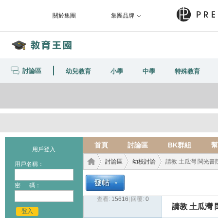
關於集團
集團品牌
討論區
幼兒教育
小學
中學
特殊教育
首頁
討論區
BK群組
幫
用戶登入
討論區
幼校討論
請教 土瓜灣 閩光書
用戶名稱：
密 碼：
查看:
15616
|
回覆:
0
教育
›
›
›
請教 土瓜灣
登入