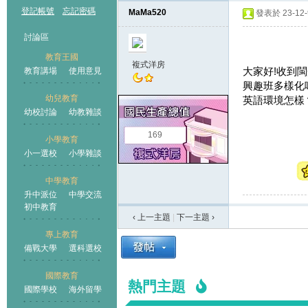
登記帳號
忘記密碼
MaMa520
發表於 23-12-9
討論區
教育王國
複式洋房
大家好!收到閩
教育講場
使用意見
興趣班多樣化
幼兒教育
英語環境怎樣
幼校討論
幼教雜談
王國
169
小學教育
小一選校
小學雜談
中學教育
升中派位
中學交流
初中教育
‹ 上一主題
|
下一主題
›
專上教育
備戰大學
選科選校
國際教育
熱門主題
國際學校
海外留學